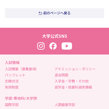
前のページへ戻る
大学公式SNS
Instagram
Facebook
YouTube
入試情報
入試概要（募集要項）
アドミッション・ポリシー
パンフレット
過去問題
志願状況
入学金・学費・その他
免除制度
奨学金・授業料減免情報
学部/専攻科/大学院
国際学部
人間健康学部