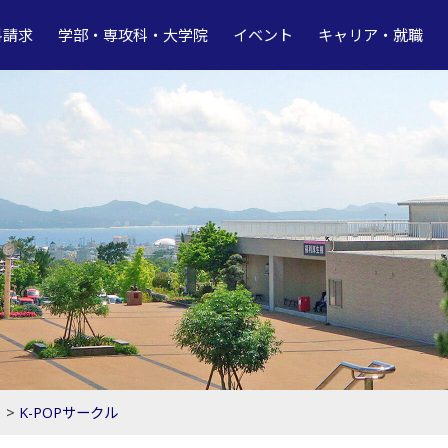
料請求
学部・専攻科・大学院
イベント
キャリア・就職
ト
>
K-POPサークル