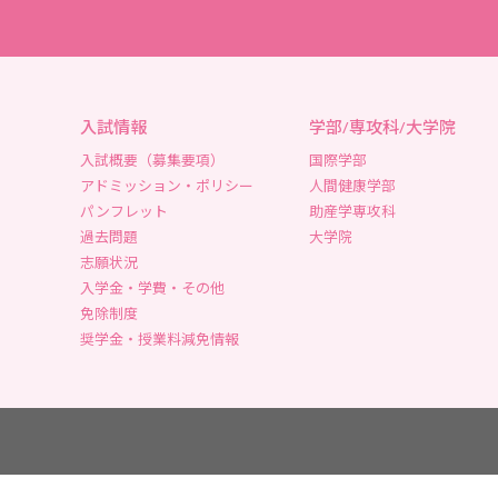
入試情報
学部/専攻科/大学院
入試概要（募集要項）
国際学部
アドミッション・ポリシー
人間健康学部
パンフレット
助産学専攻科
過去問題
大学院
志願状況
入学金・学費・その他
免除制度
奨学金・授業料減免情報