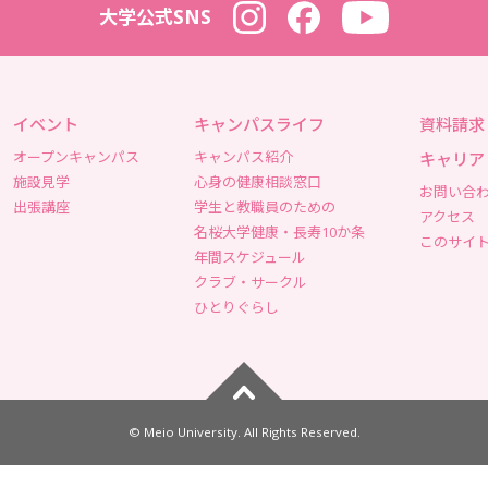
大学公式SNS
Instagram
Facebook
YouTube
イベント
キャンパスライフ
資料請求
オープンキャンパス
キャンパス紹介
キャリア
施設見学
心身の健康相談窓口
お問い合
出張講座
学生と教職員のための
アクセス
名桜大学健康・長寿10か条
このサイ
年間スケジュール
クラブ・サークル
ひとりぐらし
ページトップへ
© Meio University. All Rights Reserved.