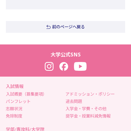
前のページへ戻る
大学公式SNS
Instagram
Facebook
YouTube
入試情報
入試概要（募集要項）
アドミッション・ポリシー
パンフレット
過去問題
志願状況
入学金・学費・その他
免除制度
奨学金・授業料減免情報
学部/専攻科/大学院