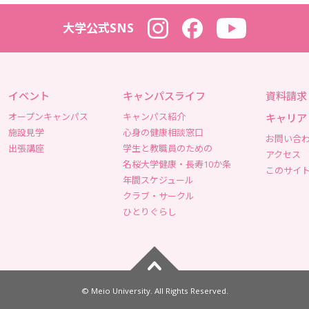
大学公式SNS
Instagram
Facebook
YouTube
イベント
キャンパスライフ
資料請求
オープンキャンパス
キャンパス紹介
キャリア
施設見学
心身の健康相談窓口
お問い合
出張講座
学生と教職員のための
アクセス
名桜大学健康・長寿10か条
このサイ
年間スケジュール
クラブ・サークル
ひとりぐらし
ページトップへ
© Meio University. All Rights Reserved.