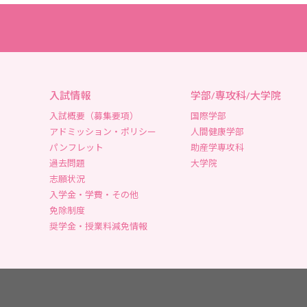
入試情報
学部/専攻科/大学院
入試概要（募集要項）
国際学部
アドミッション・ポリシー
人間健康学部
パンフレット
助産学専攻科
過去問題
大学院
志願状況
入学金・学費・その他
免除制度
奨学金・授業料減免情報