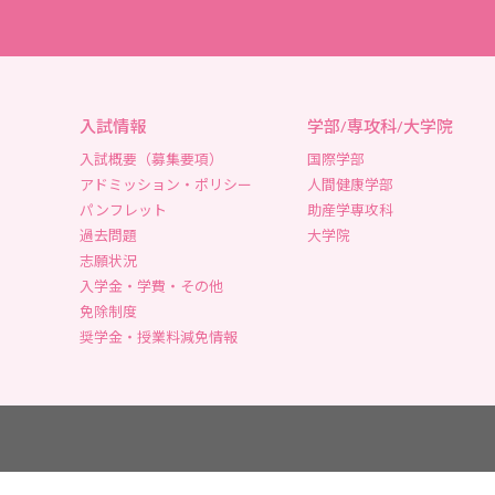
入試情報
学部/専攻科/大学院
入試概要（募集要項）
国際学部
アドミッション・ポリシー
人間健康学部
パンフレット
助産学専攻科
過去問題
大学院
志願状況
入学金・学費・その他
免除制度
奨学金・授業料減免情報