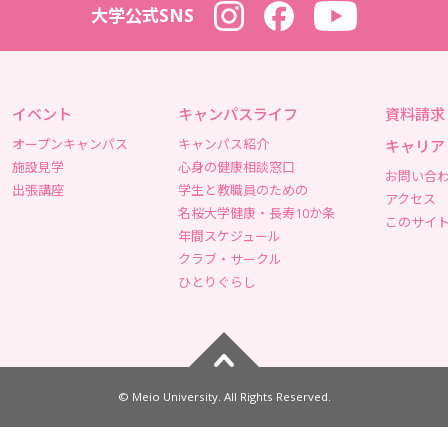
大学公式SNS
Instagram
Facebook
YouTube
イベント
キャンパスライフ
資料請求
オープンキャンパス
キャンパス紹介
キャリア
施設見学
心身の健康相談窓口
お問い合
出張講座
学生と教職員のための
アクセス
名桜大学健康・長寿10か条
このサイ
年間スケジュール
クラブ・サークル
ひとりぐらし
ページトップへ
© Meio University. All Rights Reserved.