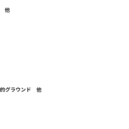
学 他
目的グラウンド 他