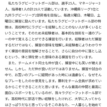
私たちラグビーフットボール部は、選手25人、マネージャー3
人、指導者1人の計29人で活動しています。沖縄県リーグ1位と
九州ラグビーリーグ2部昇格を目指し、毎週火曜日、木曜日、土
曜日に練習に励んでいます。私たちラグビーフットボール部の特
徴は、高校時代にラグビーを経験したことのない人が多くいると
いうことです。そのため未経験者は、基本的な技術を一連のプレ
ーの中で覚えることができる練習を行います。経験者はただ練習
するだけではなく、練習の意味を理解し未経験者によりわかりや
すく練習の意図を理解させることで、さらに自分の中に落とし込
むという、体と頭を使った意味のある練習を行っています。
また、チームメイト同士も仲が良く、練習中にも笑いが絶えま
せん。しかし、ただ仲が良いだけではありません。練習や試合の
中で、お互いのプレーに疑問があった時には遠慮なく、なぜそん
なプレーをしたのか意見をします。勝利をチーム全員が求めてい
るからこそできることだと思います。そんな最高の仲間と最高に
面白いスポーツをしているのが、我々ラグビーフットボール部で
す。高校時代に部活で熱い経験をしたけれど、大学に入ってから
はさっぱりだなと思っているそこのあなた、一人暮らしを始めて