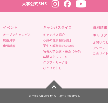
大学公式SNS
Instagram
Facebook
YouTube
イベント
キャンパスライフ
資料請求
オープンキャンパス
キャンパス紹介
キャリア
施設見学
心身の健康相談窓口
お問い合
出張講座
学生と教職員のための
アクセス
名桜大学健康・長寿10か条
このサイ
年間スケジュール
クラブ・サークル
ひとりぐらし
ページトップへ
© Meio University. All Rights Reserved.