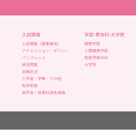
入試情報
学部/専攻科/大学院
入試概要（募集要項）
国際学部
アドミッション・ポリシー
人間健康学部
パンフレット
助産学専攻科
過去問題
大学院
志願状況
入学金・学費・その他
免除制度
奨学金・授業料減免情報