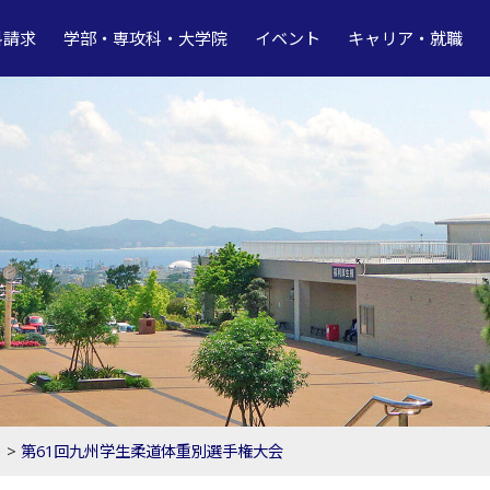
料請求
学部・専攻科・大学院
イベント
キャリア・就職
ト
>
第61回九州学生柔道体重別選手権大会