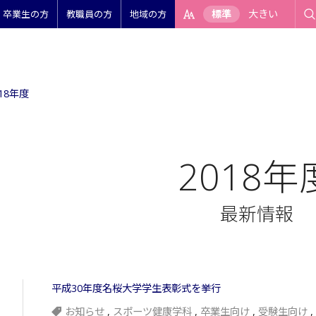
標準
大きい
卒業生の方
教職員の方
地域の方
018年度
2018年
最新情報
平成30年度名桜大学学生表彰式を挙行
お知らせ
,
スポーツ健康学科
,
卒業生向け
,
受験生向け
,