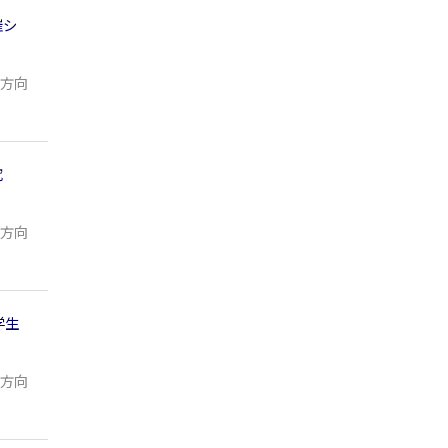
催シ
方向
究
方向
学生
方向