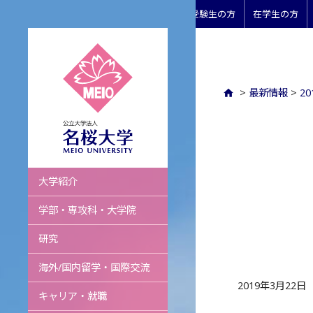
受験生の方
在学生の方
>
最新情報
>
2
名桜大学
大学紹介
学部・専攻科・大学院
研究
海外/国内留学・国際交流
2019年3月22日
キャリア・就職