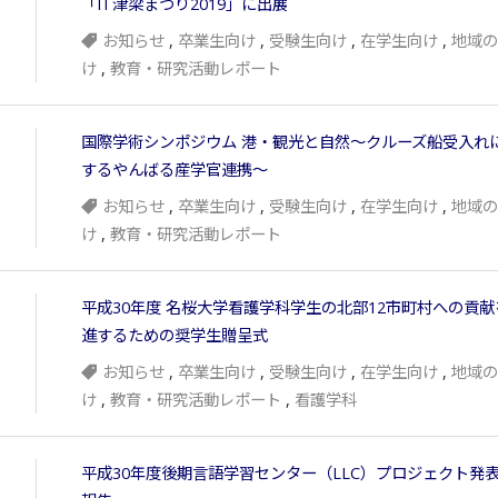
「IT津梁まつり2019」に出展
お知らせ
,
卒業生向け
,
受験生向け
,
在学生向け
,
地域の
け
,
教育・研究活動レポート
国際学術シンポジウム 港・観光と自然～クルーズ船受入れ
するやんばる産学官連携～
お知らせ
,
卒業生向け
,
受験生向け
,
在学生向け
,
地域の
け
,
教育・研究活動レポート
平成30年度 名桜大学看護学科学生の北部12市町村への貢献
進するための奨学生贈呈式
お知らせ
,
卒業生向け
,
受験生向け
,
在学生向け
,
地域の
け
,
教育・研究活動レポート
,
看護学科
平成30年度後期言語学習センター（LLC）プロジェクト発