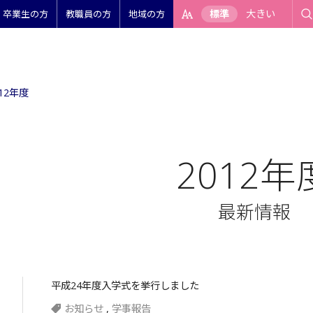
標準
大きい
卒業生の方
教職員の方
地域の方
012年度
2012年
最新情報
平成24年度入学式を挙行しました
お知らせ
,
学事報告