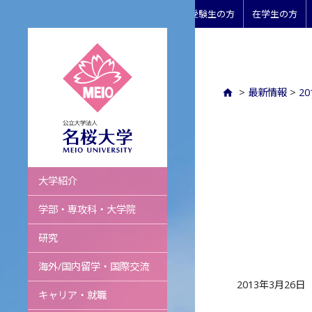
受験生の方
在学生の方
>
最新情報
>
2
名桜大学
大学紹介
学部・専攻科・大学院
研究
海外/国内留学・国際交流
2013年3月26日
キャリア・就職