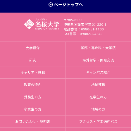
ページトップへ
〒905-8585
沖縄県名護市字為又1220-1
電話番号：0980-51-1100
FAX番号：0980-52-4640
大学紹介
学部・専攻科・大学院
研究
海外留学・国際交流
キャリア・就職
キャンパス紹介
教育の特色
地域連携
受験生の方
在学生の方
卒業生の方
地域の方
お問い合わせ・証明書
アクセス・学生送迎バス