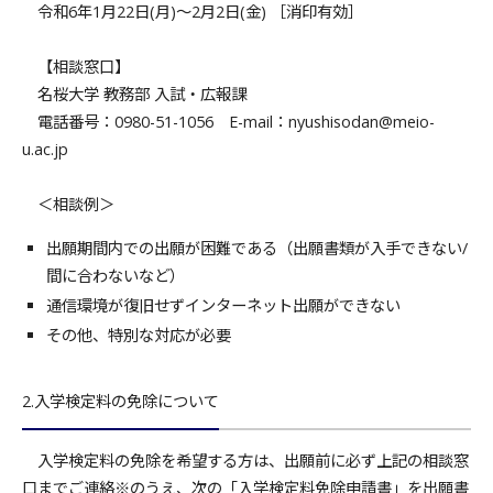
令和6年1月22日(月)～2月2日(金) ［消印有効］
【相談窓口】
名桜大学 教務部 入試・広報課
電話番号：0980-51-1056 E-mail：nyushisodan@meio-
u.ac.jp
＜相談例＞
出願期間内での出願が困難である（出願書類が入手できない/
間に合わないなど）
通信環境が復旧せずインターネット出願ができない
その他、特別な対応が必要
2.入学検定料の免除について
入学検定料の免除を希望する方は、出願前に必ず上記の相談窓
口までご連絡
※
のうえ、次の「入学検定料免除申請書」を出願書