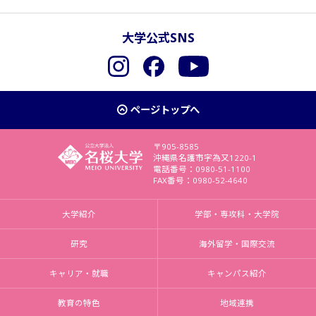
大学公式SNS
Instagram
Facebook
YouTube
ページトップへ
〒905-8585
沖縄県名護市字為又1220-1
電話番号：0980-51-1100
FAX番号：0980-52-4640
大学紹介
学部・専攻科・大学院
研究
海外留学・国際交流
キャリア・就職
キャンパス紹介
教育の特色
地域連携