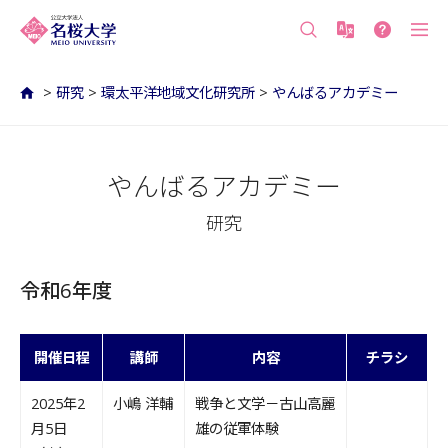
沖縄の公立大学 名桜大学（沖縄県名護市）
>
研究
>
環太平洋地域文化研究所
>
やんばるアカデミー
やんばるアカデミー
研究
令和6年度
開催日程
講師
内容
チラシ
2025年2
小嶋 洋輔
戦争と文学－古山高麗
月5日
雄の従軍体験