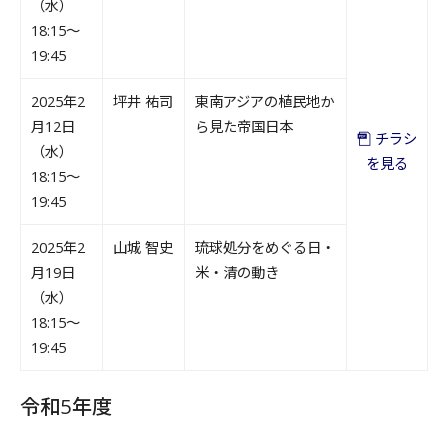
（水）
18:15～
19:45
2025年2
坪井 祐司
東南アジアの植民地か
月12日
ら見た帝国日本
チラシ
（水）
を見る
18:15～
19:45
2025年2
山城 智史
琉球処分をめぐる日・
月19日
米・清の動き
（水）
18:15～
19:45
令和5年度