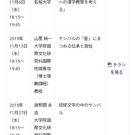
11月6日
名桜大学
への漢字教育を考え
（水）
る」
18:15～
19:45
2019年
山里 純一
ヤンバルの「星」にま
11月13日
大学院国
つわる伝承と習俗
（水）
際文化研
18:15～
究科国際
チラシ
19:45
地域専攻
を見る
（博士後
期課程）
教授
2019年
波照間 永
琉球文学の中のヤンバ
11月27日
吉
ル
（水）
大学院国
18:15～
際文化研