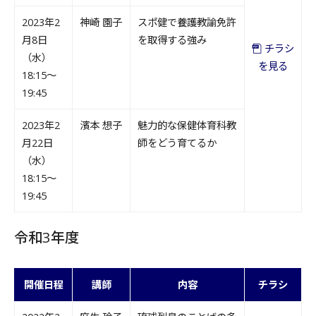
2023年2
神崎 園子
スポ健で養護教諭免許
月8日
を取得する強み
チラシ
（水）
を見る
18:15～
19:45
2023年2
濱本 想子
魅力的な保健体育科教
月22日
師をどう育てるか
（水）
18:15～
19:45
令和3年度
開催日程
講師
内容
チラシ