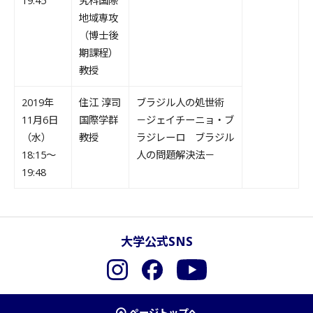
19:45
究科国際
地域専攻
（博士後
期課程）
教授
2019年
住江 淳司
ブラジル人の処世術
11月6日
国際学群
－ジェイチーニョ・ブ
（水）
教授
ラジレーロ ブラジル
18:15～
人の問題解決法－
19:48
大学公式SNS
Instagram
Facebook
YouTube
ページトップへ