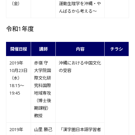
（金）
運動生理学を沖縄・や
んばるから考える～
令和1年度
開催日程
講師
内容
チラシ
2019年
赤嶺 守
沖縄における中国文化
10月23日
大学院国
の受容
（水）
際文化研
18:15～
究科国際
19:45
地域専攻
（博士後
期課程）
教授
2019年
山里 勝己
「漢字圏日本語学習者