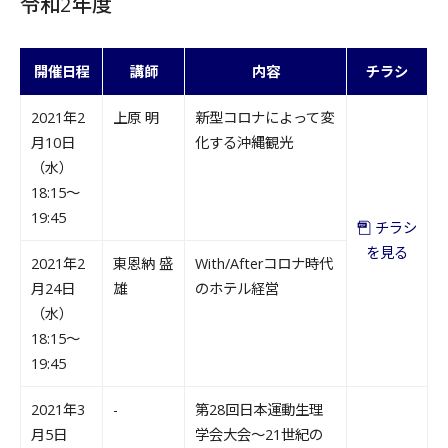
令和2年度
開催日程
講師
内容
チラシ
2021年2
上原 明
新型コロナによって変
月10日
化する沖縄観光
（水）
18:15～
19:45
チラシ
を見る
2021年2
東恩納 盛
With/Afterコロナ時代
月24日
雄
のホテル経営
（水）
18:15～
19:45
2021年3
-
第28回日本運動生理
月5日
学会大会～21世紀の