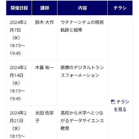
開催日程
講師
内容
チラシ
2024年2
鈴木 大作
ウチナーンチュの移民
月7日
軌跡と紐帯
（水）
18:15～
19:45
2024年2
木暮 祐一
医療のデジタルトラン
月14日
スフォーメーション
（水）
18:15～
19:45
チラシ
を見る
2024年2
太田 佐栄
高校から大学へとつな
月21日
子
がるデータサイエンス
（水）
教育
18:15～