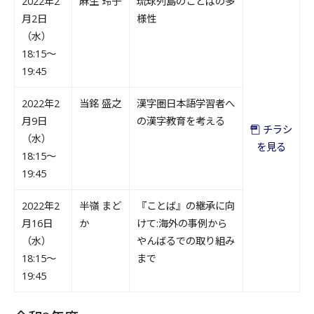
2022年2
麻生 玲子
琉球列島のことばの多
月2日
様性
（水）
18:15～
19:45
2022年2
当銘 盛之
漢字圏日本語学習者へ
月9日
の漢字教育を考える
チラシ
（水）
を見る
18:15～
19:45
2022年2
半嶺 まど
『ことば』の継承に向
月16日
か
けて:海外の事例から
（水）
やんばるでの取り組み
18:15～
まで
19:45