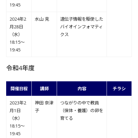
19:45
2024年2
水山 克
遺伝子情報を駆使した
月28日
バイオインフォマティ
（水）
クス
18:15～
19:45
令和4年度
開催日程
講師
内容
チラシ
2023年2
神田 奈津
つながりの中で教員
月1日
子
（保体・養護）の卵を
（水）
育てる
18:15～
19:45