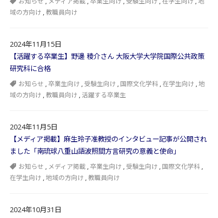
お知らせ
,
メディア掲載
,
卒業生向け
,
受験生向け
,
在学生向け
,
地
域の方向け
,
教職員向け
2024年11月15日
【活躍する卒業生】野邊 稜介さん 大阪大学大学院国際公共政策
研究科に合格
お知らせ
,
卒業生向け
,
受験生向け
,
国際文化学科
,
在学生向け
,
地
域の方向け
,
教職員向け
,
活躍する卒業生
2024年11月5日
【メディア掲載】麻生玲子准教授のインタビュー記事が公開され
ました「南琉球八重山語波照間方言研究の意義と使命」
お知らせ
,
メディア掲載
,
卒業生向け
,
受験生向け
,
国際文化学科
,
在学生向け
,
地域の方向け
,
教職員向け
2024年10月31日