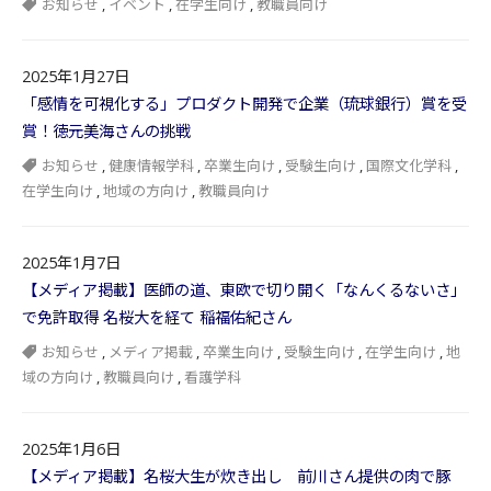
お知らせ
,
イベント
,
在学生向け
,
教職員向け
2025年1月27日
「感情を可視化する」プロダクト開発で企業（琉球銀行）賞を受
賞！徳元美海さんの挑戦
お知らせ
,
健康情報学科
,
卒業生向け
,
受験生向け
,
国際文化学科
,
在学生向け
,
地域の方向け
,
教職員向け
2025年1月7日
【メディア掲載】医師の道、東欧で切り開く「なんくるないさ」
で免許取得 名桜大を経て 稲福佑紀さん
お知らせ
,
メディア掲載
,
卒業生向け
,
受験生向け
,
在学生向け
,
地
域の方向け
,
教職員向け
,
看護学科
2025年1月6日
【メディア掲載】名桜大生が炊き出し 前川さん提供の肉で豚