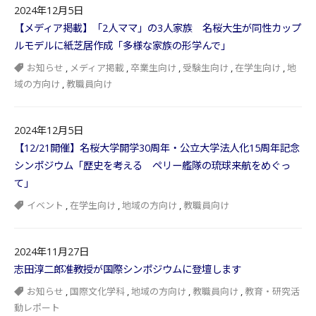
2024年12月5日
【メディア掲載】「2人ママ」の3人家族 名桜大生が同性カップ
ルモデルに紙芝居作成「多様な家族の形学んで」
お知らせ
,
メディア掲載
,
卒業生向け
,
受験生向け
,
在学生向け
,
地
域の方向け
,
教職員向け
2024年12月5日
【12/21開催】名桜大学開学30周年・公立大学法人化15周年記念
シンポジウム「歴史を考える ペリー艦隊の琉球来航をめぐっ
て」
イベント
,
在学生向け
,
地域の方向け
,
教職員向け
2024年11月27日
志田淳二郎准教授が国際シンポジウムに登壇します
お知らせ
,
国際文化学科
,
地域の方向け
,
教職員向け
,
教育・研究活
動レポート