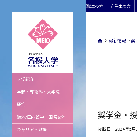
受験生の方
在学生の方
>
最新情報
>
奨
名桜大学
大学紹介
学部・専攻科・大学院
研究
奨学金・
海外/国内留学・国際交流
掲載日：2024年5月
キャリア・就職