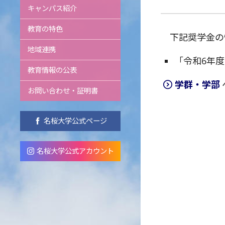
キャンパス紹介
教育の特色
下記奨学金の
地域連携
「令和6年
教育情報の公表
学群・学部
お問い合わせ・証明書
名桜大学公式ページ
名桜大学公式アカウント