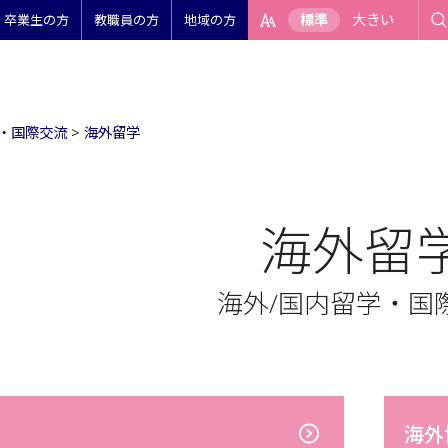
標準
大きい
卒業生の方
教職員の方
地域の方
学・国際交流
>
海外留学
海外留
海外/国内留学・国
海外