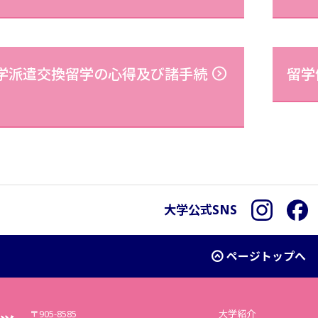
学派遣交換留学の心得及び諸手続
留学
大学公式SNS
Instagra
F
ページトップへ
〒905-8585
大学紹介