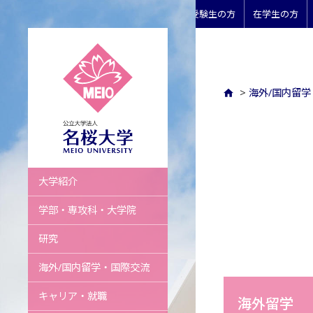
受験生の方
在学生の方
>
海外/国内留
名桜大学
大学紹介
学部・専攻科・大学院
研究
海外/国内留学・国際交流
キャリア・就職
海外留学