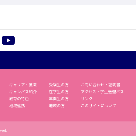
m
acebook
YouTube
キャリア・就職
受験生の方
お問い合わせ・証明書
キャンパス紹介
在学生の方
アクセス・学生送迎バス
教育の特色
卒業生の方
リンク
地域連携
地域の方
このサイトについて
rved.