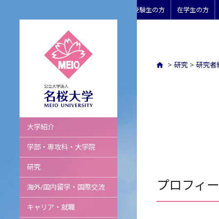
受験生の方
在学生の方
>
研究
>
研究者
名桜大学
大学紹介
学部・専攻科・大学院
研究
プロフィ
海外/国内留学・国際交流
キャリア・就職