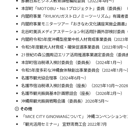
那覇日系ビジネス教育課程編成委員（2022年4月～）
本部町「MOTOBU・No.1プロジェクト」委員（委員長）（
内閣府事業「RYUKYUガストロノミーツーリズム」有識者委員
内閣府事業モニターツアー『おきなわ⽂化講座実施企画書』委員
北谷町美浜メディアステーション利活用計画外部検討委員（20
内閣府令和5年度沖縄型産業中核人材育成事業委員（2023年
令和5年度観光人材育成・確保促進事業委員（2023年9月～
21
世紀の森公園周辺エリア活用推進事業選定委員会（委員長）(
本部町宿泊税導入検討委員会（委員長）（
2024年1月～
）
令和
5
年度多彩な沖縄食体験創出事業委員会（
2024年1月～
名護市観光協会理事（2024年6月～）
名護市宿泊税導入検討委員会（座長）（2025年10月～202
名護市観光振興基本計画懇話会（座長）（2026年2月～）
沖縄県観光振興戦略会議（委員長）2026年5月～
その他
「MICE CITY GINOWANについて」 沖縄コンベンションセ
「観光活用セミナー」 宜野湾商工会 2022年7月