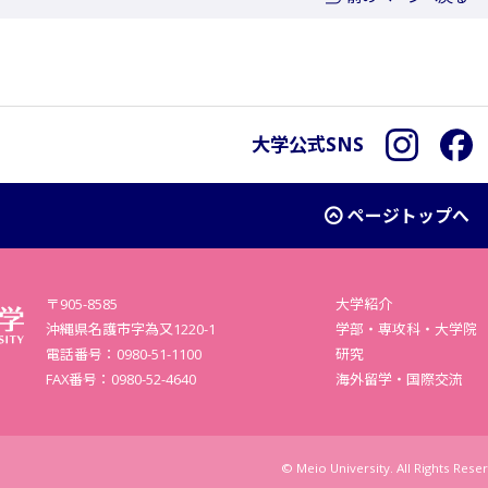
大学公式SNS
Instagra
F
ページトップへ
〒905-8585
大学紹介
沖縄県名護市字為又1220-1
学部・専攻科・大学院
電話番号：0980-51-1100
研究
FAX番号：0980-52-4640
海外留学・国際交流
© Meio University. All Rights Rese