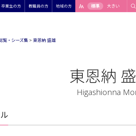
標準
大きい
卒業生の方
教職員の方
地域の方
総覧・シーズ集
>
東恩納 盛雄
東恩納 
Higashionna Mo
ール