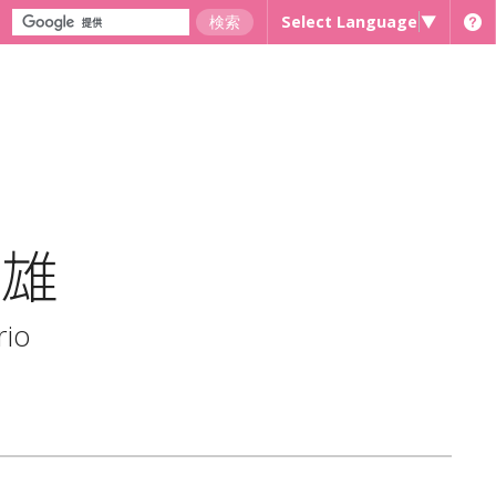
Select Language
▼
盛雄
rio