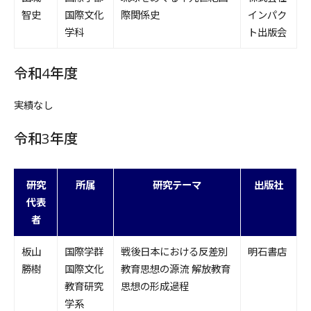
智史
国際文化
際関係史
インパク
学科
ト出版会
令和4年度
実績なし
令和3年度
研究
所属
研究テーマ
出版社
代表
者
板山
国際学群
戦後日本における反差別
明石書店
勝樹
国際文化
教育思想の源流 解放教育
教育研究
思想の形成過程
学系