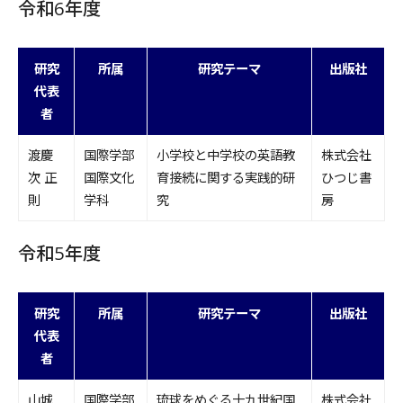
令和6年度
研究
所属
研究テーマ
出版社
代表
者
渡慶
国際学部
小学校と中学校の英語教
株式会社
次 正
国際文化
育接続に関する実践的研
ひつじ書
則
学科
究
房
令和5年度
研究
所属
研究テーマ
出版社
代表
者
山城
国際学部
琉球をめぐる十九世紀国
株式会社