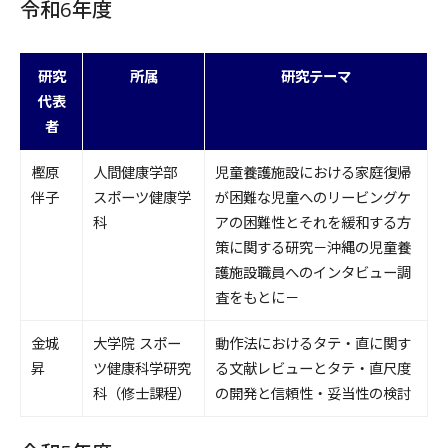
令和6年度
研究
所属
研究テーマ
代表
者
樫原
人間健康学部
児童養護施設における家庭復帰
伴子
スポーツ健康学
が困難な児童へのリービングケ
科
アの困難性とそれを緩和する方
策に関する研究－沖縄の児童養
護施設職員へのインタビュー調
査をもとに－
金城
大学院 スポー
動作法におけるタテ・直に関す
昇
ツ健康科学研究
る文献レビューとタテ・直尺度
科（修士課程）
の開発と信頼性・妥当性の検討