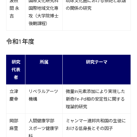
波照
国際文化研究科
琉球文化圏における祭祀と歌謡
間 永
国際地域文化専
の関係の研究
吉
攻（大学院博士
後期課程）
令和1年度
研究
所属
研究テーマ
代表
者
立津
リベラルアーツ
微量In元素添加により実現した
慶幸
機構
新奇Fe-Pd相の安定性に関する
理論的研究
岡部
人間健康学部
ミャンマー連邦共和国の生徒に
麻里
スポーツ健康学
おける低身長とその因子
科