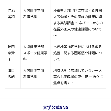
浦添
人間健康学部
沖縄県北部地区に在留する外国
美和
看護学科
人労働者とその家族の健康に関
する実態調査 ～ネパールからの
在留外国人の健康課題について
～
神田
人間健康学部
へき地等指定学校における救急
奈津
スポーツ健康学
処置に関する困難感や課題につ
子
科
いて
溝口
人間健康学部
地域活動に参加していない一人
広紀
看護学科
暮らし高齢者の死生観 ―語りに
焦点を当てて―
大学公式SNS