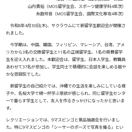
山内貴裕（MOS留学生会、スポーツ健康学科4年次）
糸数玲音（MOS留学生会、国際文化専攻4年次）
令和8年4月30日(木)、サクラウムにて新留学生歓迎会が開催さ
れました。
今学期は、中国、韓国、フィリピン、マレーシア、台湾、アメ
リカから3名の交換留学生と11名の正規留学生、1名の県費留学
生を迎え入れました。本歓迎会は、留学生、日本人学生、教職員
あわせて37名が参加し、学生同士で積極的に会話を楽しめる賑や
かな雰囲気でした。
新留学生の自己紹介では、沖縄での生活を楽しみにしている様
子や、名桜大学で精一杯学ぶ意欲が感じられ、同じ留学生センタ
ーで暮らす学生として、友人を作るきっかけになったかと思いま
す。
レクリエーションでは、9マスビンゴと景品抽選会を行いまし
た。特に9マスビンゴの「シーサーのポーズで写真を撮る」とい