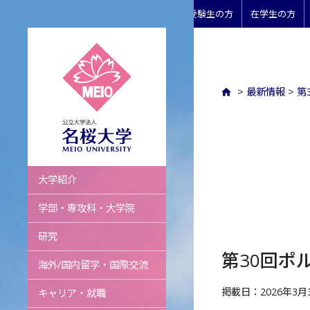
受験生の方
在学生の方
>
最新情報
>
第
名桜大学
大学紹介
学部・専攻科・大学院
研究
第30回ポ
海外/国内留学・国際交流
掲載日：2026年3月
キャリア・就職