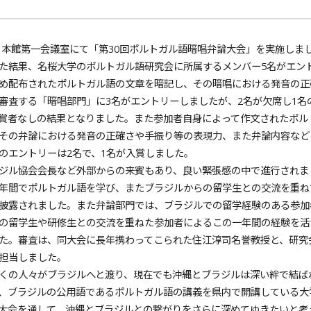
、本館第一会議室にて「第30回ポルトガル語暗唱弁論大会」を実施しま
た結果、名桜大学のポルトガル語研究会に所属するメンバー5名がエン
め配布されたポルトガル語の文章を暗記し、その暗唱における発音の正
審査する「暗唱部門」に3名がエントリーしましたが、2名が欠席し1名
賞者なしの結果となりました。また参加者自身によって作文されたポル
その弁論における発音の正確さや手振り等の表現力、また弁論内容など
のエントリーは2名で、1名が入賞しました。
ジル協会会長など外部からの来賓もあり、良い緊張感の中で進行されま
年間でポルトガル語を学び、またブラジルからの留学生との交流を重ね
披露されました。また弁論部門では、ブラジルでの留学経験のある参加
の留学生や研修生との交流を重ねた参加者によるこの一年間の経験を活
た。審査は、同大会に長年携わってこられた住江淳司名誉教授と、研究
担当しました。
くの人々がブラジルへと渡り、現在でも沖縄とブラジルは深い絆で結ば
、ブラジルの公用語であるポルトガル語の講義を県内で開講している大
大会を通して、沖縄とブラジルとの繋がりをさらに深めてゆきたいと考