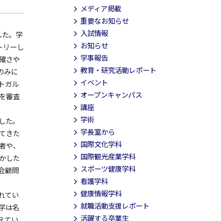
メディア掲載
重要なお知らせ
入試情報
した。学
お知らせ
トリーし
学事報告
確さや
教育・研究活動レポート
のみに
イベント
トガル
オープンキャンパス
を審査
講座
学術
した。
学長室から
てきた
国際文化学科
者や、
国際観光産業学科
かした
スポーツ健康学科
会顧問
看護学科
健康情報学科
れてい
就職活動支援レポート
学は名
活躍する卒業生
えてい