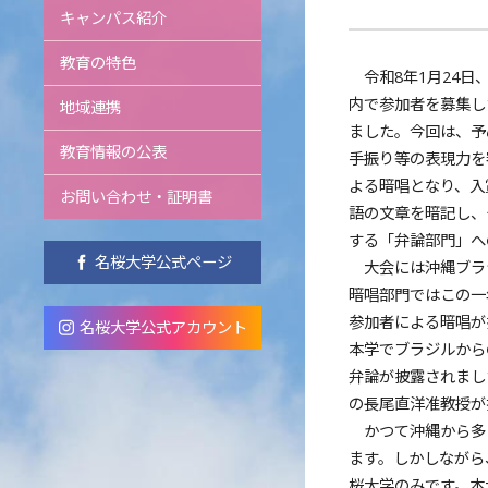
キャンパス紹介
教育の特色
令和8年1月24日
内で参加者を募集し
地域連携
ました。今回は、予
教育情報の公表
手振り等の表現力を
よる暗唱となり、入
お問い合わせ・証明書
語の文章を暗記し、
する「弁論部門」へ
名桜大学公式ページ
大会には沖縄ブラ
暗唱部門ではこの一
参加者による暗唱が
名桜大学公式アカウント
本学でブラジルから
弁論が披露されまし
の長尾直洋准教授が
かつて沖縄から多
ます。しかしながら
桜大学のみです。本