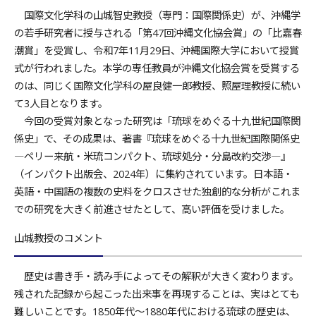
国際文化学科の山城智史教授（専門：国際関係史）が、沖縄学
の若手研究者に授与される「第47回沖縄文化協会賞」の「比嘉春
潮賞」を受賞し、令和7年11月29日、沖縄国際大学において授賞
式が行われました。本学の専任教員が沖縄文化協会賞を受賞する
のは、同じく国際文化学科の屋良健一郎教授、照屋理教授に続い
て3人目となります。
今回の受賞対象となった研究は「琉球をめぐる十九世紀国際関
係史」で、その成果は、著書『琉球をめぐる十九世紀国際関係史
―ペリー来航・米琉コンパクト、琉球処分・分島改約交渉―』
（インパクト出版会、2024年）に集約されています。日本語・
英語・中国語の複数の史料をクロスさせた独創的な分析がこれま
での研究を大きく前進させたとして、高い評価を受けました。
山城教授のコメント
歴史は書き手・読み手によってその解釈が大きく変わります。
残された記録から起こった出来事を再現することは、実はとても
難しいことです。1850年代〜1880年代における琉球の歴史は、