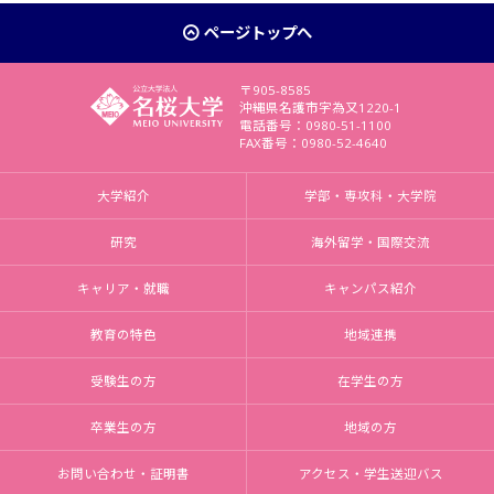
ページトップへ
〒905-8585
沖縄県名護市字為又1220-1
電話番号：0980-51-1100
FAX番号：0980-52-4640
大学紹介
学部・専攻科・大学院
研究
海外留学・国際交流
キャリア・就職
キャンパス紹介
教育の特色
地域連携
受験生の方
在学生の方
卒業生の方
地域の方
お問い合わせ・証明書
アクセス・学生送迎バス