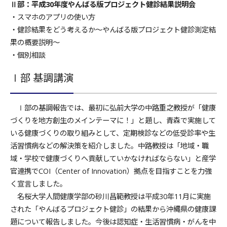
Ⅱ部：平成30年度やんばる版プロジェクト健診結果説明会
・スマホのアプリの使い方
・健診結果をどう考えるか～やんばる版プロジェクト健診測定結
果の概要説明～
・個別相談
Ⅰ部 基調講演
Ⅰ部の基調報告では、最初に弘前大学の中路重之教授が「健康
づくりを地方創生のメインテーマに！」と題し、青森で実施して
いる健康づくりの取り組みとして、定期検診などの低受診率や生
活習慣病などの解決策を紹介しました。中路教授は「地域・職
域・学校で健康づくりへ貢献していかなければならない」と産学
官連携でCOI（Center of Innovation）拠点を目指すことを力強
く宣言しました。
名桜大学人間健康学部の砂川昌範教授は平成30年11月に実施
された「やんばるプロジェクト健診」の結果から沖縄県の健康課
題について報告しました。今後は認知症・生活習慣病・がんを中