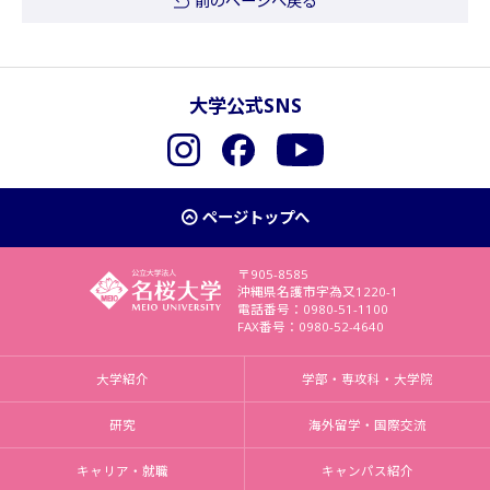
前のページへ戻る
大学公式SNS
Instagram
Facebook
YouTube
ページトップへ
〒905-8585
沖縄県名護市字為又1220-1
電話番号：0980-51-1100
FAX番号：0980-52-4640
大学紹介
学部・専攻科・大学院
研究
海外留学・国際交流
キャリア・就職
キャンパス紹介