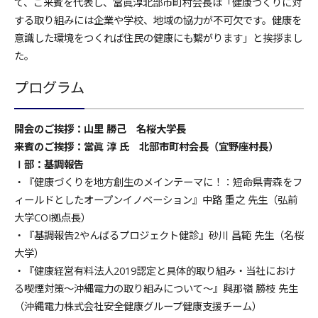
て、ご来賓を代表し、當眞淳北部市町村会長は「健康づくりに対
する取り組みには企業や学校、地域の協力が不可欠です。健康を
意識した環境をつくれば住民の健康にも繋がります」と挨拶まし
た。
プログラム
開会のご挨拶：山里 勝己 名桜大学長
来賓のご挨拶：當眞 淳 氏 北部市町村会長（宜野座村長）
Ⅰ部：基調報告
・『健康づくりを地方創生のメインテーマに！：短命県青森をフ
ィールドとしたオープンイノベーション』中路 重之 先生（弘前
大学COI拠点長）
・『基調報告2やんばるプロジェクト健診』砂川 昌範 先生（名桜
大学）
・『健康経営有料法人2019認定と具体的取り組み・当社におけ
る喫煙対策～沖縄電力の取り組みについて～』與那嶺 勝枝 先生
（沖縄電力株式会社安全健康グループ健康支援チーム）