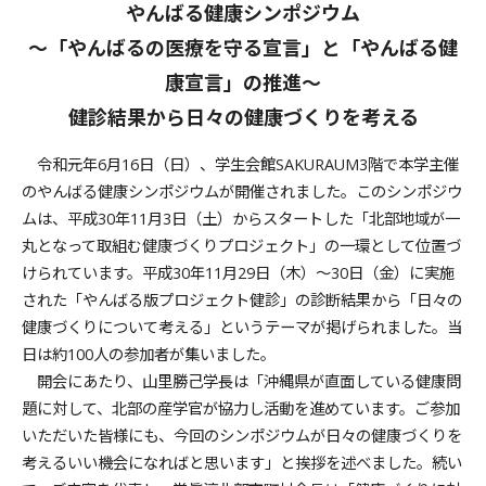
やんばる健康シンポジウム
～「やんばるの医療を守る宣言」と「やんばる健
康宣言」の推進～
健診結果から日々の健康づくりを考える
令和元年6月16日（日）、学生会館SAKURAUM3階で本学主催
のやんばる健康シンポジウムが開催されました。このシンポジウ
ムは、平成30年11月3日（土）からスタートした「北部地域が一
丸となって取組む健康づくりプロジェクト」の一環として位置づ
けられています。平成30年11月29日（木）～30日（金）に実施
された「やんばる版プロジェクト健診」の診断結果から「日々の
健康づくりについて考える」というテーマが掲げられました。当
日は約100人の参加者が集いました。
開会にあたり、山里勝己学長は「沖縄県が直面している健康問
題に対して、北部の産学官が協力し活動を進めています。ご参加
いただいた皆様にも、今回のシンポジウムが日々の健康づくりを
考えるいい機会になればと思います」と挨拶を述べました。続い