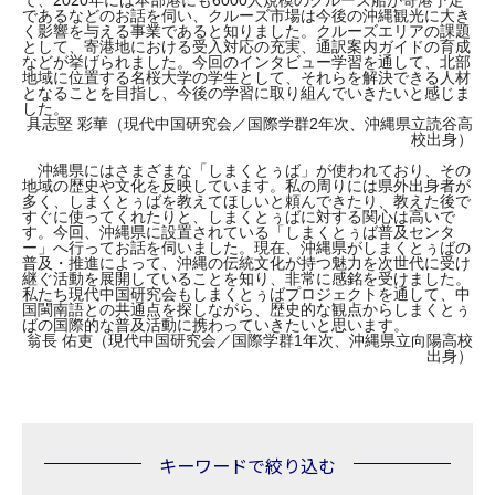
て、2020年には本部港にも6000人規模のクルーズ船が寄港予定
であるなどのお話を伺い、クルーズ市場は今後の沖縄観光に大き
く影響を与える事業であると知りました。クルーズエリアの課題
として、寄港地における受入対応の充実、通訳案内ガイドの育成
などが挙げられました。今回のインタビュー学習を通して、北部
地域に位置する名桜大学の学生として、それらを解決できる人材
となることを目指し、今後の学習に取り組んでいきたいと感じま
した。
具志堅 彩華（現代中国研究会／国際学群2年次、沖縄県立読谷高
校出身）
沖縄県にはさまざまな「しまくとぅば」が使われており、その
地域の歴史や文化を反映しています。私の周りには県外出身者が
多く、しまくとぅばを教えてほしいと頼んできたり、教えた後で
すぐに使ってくれたりと、しまくとぅばに対する関心は高いで
す。今回、沖縄県に設置されている「しまくとぅば普及センタ
ー」へ行ってお話を伺いました。現在、沖縄県がしまくとぅばの
普及・推進によって、沖縄の伝統文化が持つ魅力を次世代に受け
継ぐ活動を展開していることを知り、非常に感銘を受けました。
私たち現代中国研究会もしまくとぅばプロジェクトを通して、中
国閩南語との共通点を探しながら、歴史的な観点からしまくとぅ
ばの国際的な普及活動に携わっていきたいと思います。
翁長 佑吏（現代中国研究会／国際学群1年次、沖縄県立向陽高校
出身）
キーワードで絞り込む