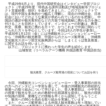
平成29年6月より、現代中国研究会はインタビュー学習プロジ
ェクト（平成29年度「特色ある課外活動及び地域貢献等プロジェ
クト支援経費」採択）を進めてきました。このプロジェクトで
は、現代中国を多角的かつ幅広く理解し、現在の沖縄社会、日本
社会においてどのような素質が求められているのかを把握し、中
国語の通訳や観光客対応などの方面で地域貢献に携わる力を身に
付けることを目的としています。インタビューの対象は、教育、
外交、医療、観光に携わる方々で、かつこれまで中国に関わって
こられた方々を中心としています。今回は8人の学生が参加し、
平成30年1月12日（金）には沖縄観光コンベンションビューロー
から「沖縄県の観光教育、中国からのクルーズ船寄港」、沖縄県
文化観光スポーツ部文化振興課からは「しまくとぅば普及推進」
に関するお話を伺いました。
以下に、プロジェクトに携わった学生の声を紹介します。
山城智史（リベラルアーツ機構 外国語教育 中国語担当)
観光教育、クルーズ船寄港の現状についてお話を伺う
今回、沖縄観光コンベンションビューロー・受入事業部の担当
の方へのインタビュー学習を通して、今後の沖縄観光の持続的な
発展への取り組みについて学びました。受入事業部は、小中学生
の授業で観光を学ぶための教材や出前講座を提供し、観光の現状
や知識の習得、業種などの情報を早くから認知してもらうこと
で、観光への関心を高める取り組みを実施しています。
また、クルーズ船寄港による外国人観光客数は年々増加してい