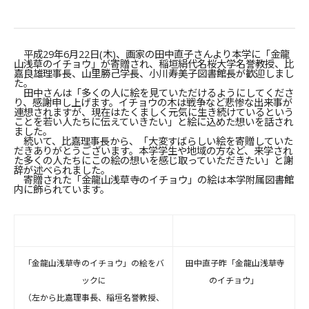
平成29年6月22日(木)、画家の田中直子さんより本学に「金龍
山浅草のイチョウ」が寄贈され、稲垣絹代名桜大学名誉教授、比
嘉良雄理事長、山里勝己学長、小川寿美子図書館長が歓迎しまし
た。
田中さんは「多くの人に絵を見ていただけるようにしてくださ
り、感謝申し上げます。イチョウの木は戦争など悲惨な出来事が
連想されますが、現在はたくましく元気に生き続けているという
ことを若い人たちに伝えていきたい」と絵に込めた想いを話され
ました。
続いて、比嘉理事長から、「大変すばらしい絵を寄贈していた
だきありがとうございます。本学学生や地域の方など、来学され
た多くの人たちにこの絵の想いを感じ取っていただきたい」と謝
辞が述べられました。
寄贈された「金龍山浅草寺のイチョウ」の絵は本学附属図書館
内に飾られています。
「金龍山浅草寺のイチョウ」の絵をバ
田中直子昨「金龍山浅草寺
ックに
のイチョウ」
（左から比嘉理事長、稲垣名誉教授、