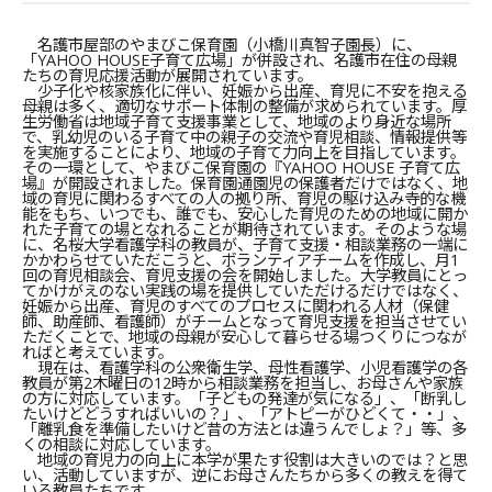
名護市屋部のやまびこ保育園（小橋川真智子園長）に、
「YAHOO HOUSE子育て広場」が併設され、名護市在住の母親
たちの育児応援活動が展開されています。
少子化や核家族化に伴い、妊娠から出産、育児に不安を抱える
母親は多く、適切なサポート体制の整備が求められています。厚
生労働省は地域子育て支援事業として、地域のより身近な場所
で、乳幼児のいる子育て中の親子の交流や育児相談、情報提供等
を実施することにより、地域の子育て力向上を目指しています。
その一環として、やまびこ保育園の『YAHOO HOUSE 子育て広
場』が開設されました。保育園通園児の保護者だけではなく、地
域の育児に関わるすべての人の拠り所、育児の駆け込み寺的な機
能をもち、いつでも、誰でも、安心した育児のための地域に開か
れた子育ての場となれることが期待されています。そのような場
に、名桜大学看護学科の教員が、子育て支援・相談業務の一端に
かかわらせていただこうと、ボランティアチームを作成し、月1
回の育児相談会、育児支援の会を開始しました。大学教員にとっ
てかけがえのない実践の場を提供していただけるだけではなく、
妊娠から出産、育児のすべてのプロセスに関われる人材（保健
師、助産師、看護師）がチームとなって育児支援を担当させてい
ただくことで、地域の母親が安心して暮らせる場つくりにつなが
ればと考えています。
現在は、看護学科の公衆衛生学、母性看護学、小児看護学の各
教員が第2木曜日の12時から相談業務を担当し、お母さんや家族
の方に対応しています。「子どもの発達が気になる」、「断乳し
たいけどどうすればいいの？」、「アトピーがひどくて・・」、
「離乳食を準備したいけど昔の方法とは違うんでしょ？」等、多
くの相談に対応しています。
地域の育児力の向上に本学が果たす役割は大きいのでは？と思
い、活動していますが、逆にお母さんたちから多くの教えを得て
いる教員たちです。