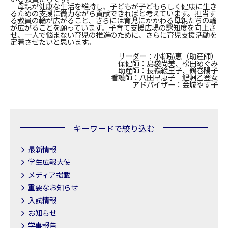
母親が健康な生活を維持し、子どもが子どもらしく健康に生き
るための支援に微力ながら貢献できればと考えています。担当す
る教員の輪が広がること、さらには育児にかかわる母親たちの輪
が広がることを願っています。子育て支援広場の認知度を向上さ
せ、一人で悩まない育児の推進のために、さらに育児支援活動を
定着させたいと思います。
リーダー：小柳弘恵（助産師）
保健師：島袋尚美、松田めぐみ
助産師：長嶺絵里子、鶴巻陽子
看護師：八田早恵子 鯉淵乙登女
アドバイザー：金城やす子
キーワードで絞り込む
最新情報
学生広報大使
メディア掲載
重要なお知らせ
入試情報
お知らせ
学事報告