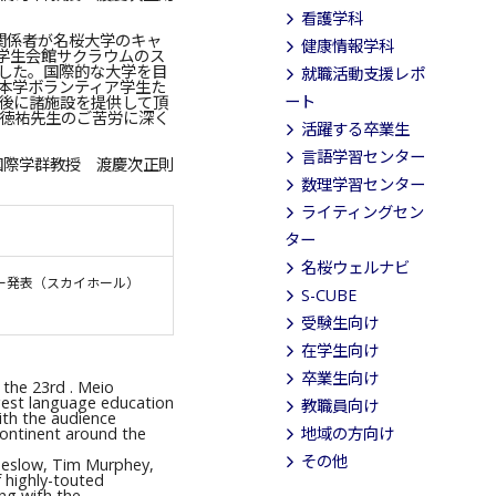
看護学科
版関係者が名桜大学のキャ
健康情報学科
学生会館サクラウムのス
した。国際的な大学を目
就職活動支援レポ
本学ボランティア学生た
ート
後に諸施設を提供して頂
、宇座徳祐先生のご苦労に深く
活躍する卒業生
言語学習センター
国際学群教授 渡慶次正則
数理学習センター
ライティングセン
ター
名桜ウェルナビ
ー発表（スカイホール）
S-CUBE
受験生向け
在学生向け
卒業生向け
 the 23rd . Meio
rgest language education
教職員向け
ith the audience
continent around the
地域の方向け
その他
aneslow, Tim Murphey,
f highly-touted
ng with the