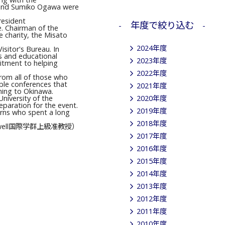
i and Sumiko Ogawa were
resident
年度で絞り込む
. Chairman of the
 charity, the Misato
2024年度
sitor's Bureau. In
s and educational
2023年度
itment to helping
2022年度
rom all of those who
ble conferences that
2021年度
ning to Okinawa.
niversity of the
2020年度
eparation for the event.
2019年度
erns who spent a long
2018年度
ewell国際学群上級准教授）
2017年度
2016年度
2015年度
2014年度
2013年度
2012年度
2011年度
2010年度