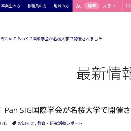
標準
大きい
卒業生の方
教職員の方
地域の方
15回JALT Pan SIG国際学会が名桜大学で開催されました
最新情
LT Pan SIG国際学会が名桜大学で開
27日
お知らせ
,
教育・研究活動レポート