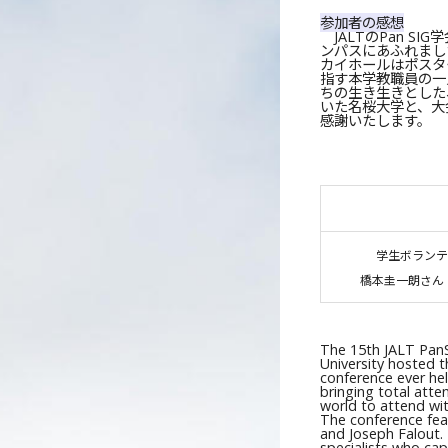
参加者の感想
JALTのPan S
ンパスにあふれまし
カイホールはポスタ
指す本学教職員の一
ちの生き生きとした
いた名桜大学と、大会を
感謝いたします。
学生ボランテ
橋本圭一朗さん
The 15th JALT PanS
University hosted t
conference ever he
bringing total atte
world to attend wi
The conference fea
and Joseph Falout. 
specialists who ca