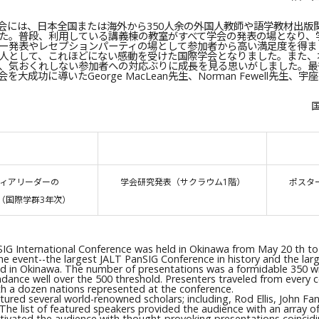
IG学会には、日本全国または海外から350人余の外国人教師や語学教材出
た。普段、利用している講義棟の教室がすべて学会の発表の場となり、
ー発表やレセプションパーティの場として参加者から高い満足度を得ま
人として、これほどにない感動を受けた国際学会となりました。また、
、気おくれしない参加者への対応ぶりに成長を見る思いがしました。最
大成功に導いたGeorge MacLean先生、Norman Fewell先生
ィアリーダーの
学会研究発表（サクラウム1階）
ポスタ
（国際学群3年次）
IG International Conference was held in Okinawa from May 20 th to
he event--the largest JALT PanSIG Conference in history and the la
ld in Okinawa. The number of presentations was a formidable 350 w
ndance well over the 500 threshold. Presenters traveled from every 
th a dozen nations represented at the conference.
tured several world-renowned scholars; including, Rod Ellis, John F
The list of featured speakers provided the audience with an array o
ptivated the audience with thought-provoking presentations coincidi