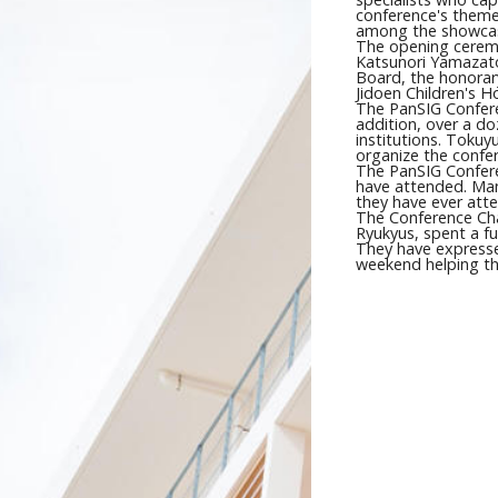
conference's theme
among the showcas
The opening ceremo
Katsunori Yamazato
Board, the honorar
Jidoen Children's H
The PanSIG Confere
addition, over a d
institutions. Toku
organize the confe
The PanSIG Confere
have attended. Man
they have ever att
The Conference Cha
Ryukyus, spent a fu
They have expresse
weekend helping th