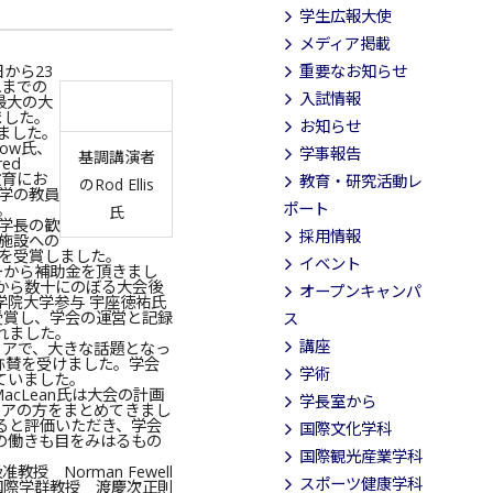
学生広報大使
メディア掲載
日から23
重要なお知らせ
れまでの
入試情報
最大の大
ました。
お知らせ
ました。
low氏、
学事報告
基調講演者
ed
教育にお
教育・研究活動レ
のRod Ellis
学の教員
ポート
。
氏
学長の歓
採用情報
施設への
賞を受賞しました。
イベント
ローから補助金を頂きまし
から数十にのぼる大会後
オープンキャンパ
学院大学参与 宇座徳祐氏
て受賞し、学会の運営と記録
ス
れました。
講座
ィアで、大きな話題となっ
称賛を受けました。学会
学術
ていました。
acLean氏は大会の計画
学長室から
ィアの方をまとめてきまし
ると評価いただき、学会
国際文化学科
の働きも目をみはるもの
国際観光産業学科
授 Norman Fewell
スポーツ健康学科
国際学群教授 渡慶次正則