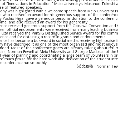
 of "Innovations in Education." Meio University's Masanori Tokesh
e of featured speakers.
ny was highlighted with a welcome speech from Meio University P
 who received an award for his generous support of the conference
y Yoshio Higa, gave a generous personal donation to the conference
ome, and also received an award for his generosity.
nce received generous support from the Okinawa Convention and Vi
ozen official endorsements were received from many leading busines
yu Uza received the PanSIG Distinguished Service Award for his comm
rence and for obtaining a record in grants and endorsements.
nce has become a buzzword in social media, receiving high praise f
y have described it as one of the most organized and most enjoya
ended. Most of the conference goers are already talking about retur
irs, Norman Fewell of Meio University and George MacLean of the U
ll-year of planning and coordinating a large team of volunteers in pr
d much praise for the hard work and dedication of the student int
e conference run smoothly.
（英文原稿 Norman F