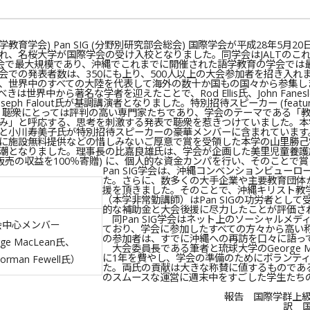
語学教育学会) Pan SIG (分野別研究部会総会) 国際学会が平成28年5月20
れ、名桜大学が国際学会の受け入校となりました。同学会はJALTのこ
IG学会で最大規模であり、沖縄でこれまでに開催された語学教育の学会では
会での発表者数は、350にも上り、500人以上の大会参加者を招き入れ
、世界中のすべての大陸を代表して海外の数十か国もの国々から参集し
世界中から著名な学者を迎えたことで、Rod Ellis氏、John Fanes
やJoseph Falout氏が基調講演者となりました。特別招待スピーカー (featur
面々は、聴衆にとっては評判の高い専門家たちであり、学会のテーマである「
み」と呼応する、思考を刺激する発表で聴衆を惹きつけていました。本
と小川寿美子氏が特別招待スピーカーの豪華メンバーに含まれています
に施設無料提供などの惜しみないご厚意で賞を受領した本学の山里勝己
潮となりました。理事長の比嘉良雄氏は、学会が企画した美里児童養護
ル販売の収益を100％寄贈) に、個人的な資金カンパを行い、そのことで
Pan SIG学会は、沖縄コンベンションビュー
た。さらに、数多くの大手企業や主要教育団体
援を頂きました。そのことで、沖縄キリスト教
（本学非常勤講師）はPan SIGの功労者とし
的な補助金と大会後援に尽力したことが評価さ
同Pan SIG学会はネット上のソーシャルメデ
会中心メンバー
ており、学会に参加したすべての方々から高い
の参加者は、すでに沖縄への再訪を口々に語っ
ge MacLean氏、
大会委員長である筆者と琉球大学のGeorge M
に1年を費やし、学会の準備のためにボランテ
man Fewell氏）
た。両氏の貢献は大きな称賛に値するものであ
のスムースな運営に週末中をすごした学生たち
報告 国際学群上級准教
訳 