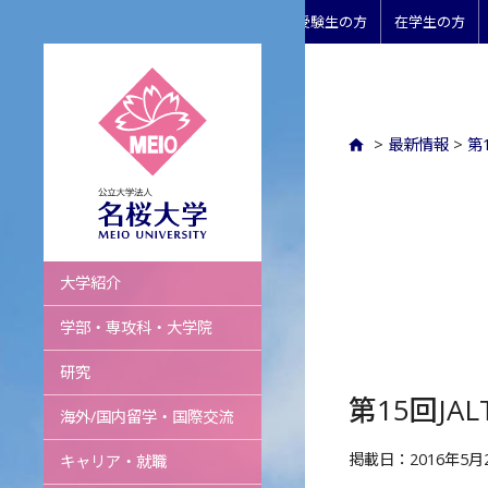
受験生の方
在学生の方
>
最新情報
>
第
名桜大学
大学紹介
学部・専攻科・大学院
研究
第15回JA
海外/国内留学・国際交流
掲載日：2016年5月
キャリア・就職