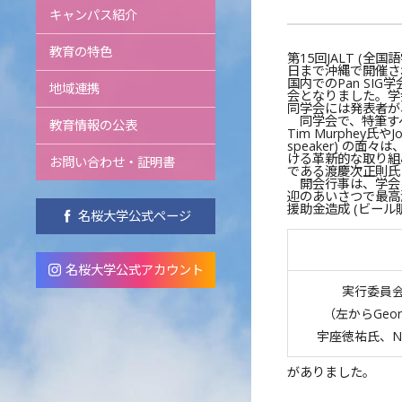
キャンパス紹介
教育の特色
第15回JALT (全国
日まで沖縄で開催さ
国内でのPan S
地域連携
会となりました。学
同学会には発表者が
同学会で、特筆すべきは
教育情報の公表
Tim Murphey氏
speaker) の
ける革新的な取り組
お問い合わせ・証明書
である渡慶次正則氏
開会行事は、学会
迎のあいさつで最高
援助金造成 (ビー
名桜大学公式ページ
名桜大学公式アカウント
実行委員
（左からGeor
宇座徳祐氏、Nor
がありました。