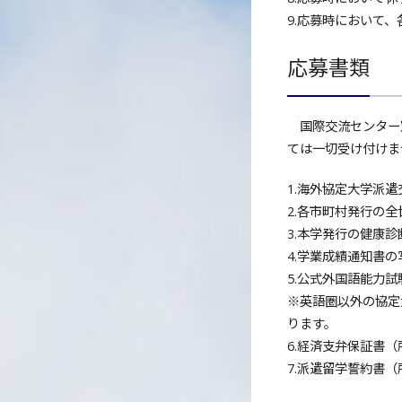
9.応募時において、各
応募書類
国際交流センター窓
ては一切受け付けま
1.海外協定大学派
2.各市町村発行の
3.本学発行の健康
4.学業成績通知書の
5.公式外国語能力
※英語圏以外の協定
ります。
6.経済支弁保証書
7.派遣留学誓約書