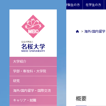
受験生の方
在学生の方
>
海外/国内留
名桜大学
大学紹介
学部・専攻科・大学院
研究
海外/国内留学・国際交流
概要
キャリア・就職