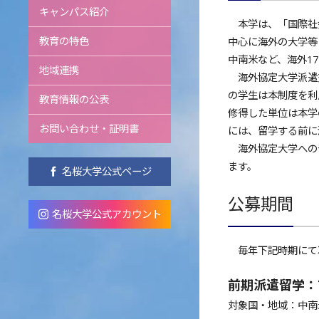
キャンパス紹介
本学は、「国際社会
教育の特色
中心に海外の大学等
中南米など、海外1
地域連携
海外協定大学派遣交
の学生は本制度を利
教育情報の公表
修得した単位は本学
お問い合わせ・証明書
には、留学する前に
海外協定大学への留
ます。
名桜大学公式ページ
公募期間
名桜大学公式アカウント
毎年下記時期にて
前期派遣留学：
対象国・地域：中南