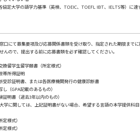
協定大学の語学力基準（英検、TOEIC、TOEFL IBT、IELTS等）に
口にて募集要項及び応募関係書類を受け取り、指定された期限までに
せんので、提出する前に応募書類を必ず確認してください。
遣交換留学生留学願書（所定様式）
全世帯所得証明
診断受診証明書、または各医療機関発行の健康診断書
写し（GPA記載のあるもの）
試験証明書（過去3年以内のもの）
大学に関しては、上記証明書がない場合、希望する言語の本学提供科目I
（所定様式）
（所定様式）