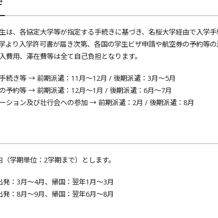
き
は、各協定大学等が指定する手続きに基づき、名桜大学経由で入学手
学より入学許可書が届き次第、各国の学生ビザ申請や航空券の予約等の
入費用、滞在費等は全て自己負担となります。
続き等 → 前期派遣：11月～12月 / 後期派遣：3月～5月
予約等 → 前期派遣：12月～1月 / 後期派遣：6月～7月
ション及び壮行会への参加 → 前期派遣：2月 / 後期派遣：8月
（学期単位：2学期まで）とします。
出発：3月～4月、帰国：翌年1月～3月
出発：8月～9月、帰国：翌年6月～8月