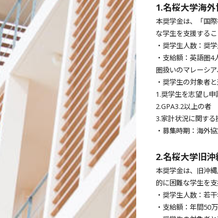
1.名桜大学海
本奨学金は、「国際
な学生を支援するこ
・奨学生人数：奨学
・支給額：英語圏4人
圏扱いのマレーシア
・奨学生の対象者と
1.奨学生を志望し
2.GPA3.2以上の者
3.家計状況に関す
・募集時期：海外協
2.名桜大学旧
本奨学金は、旧沖縄
的に困難な学生を支
・奨学生人数：若干
・支給額：年間50万