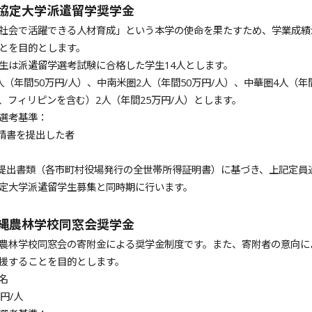
外協定大学派遣留学奨学金
社会で活躍できる人材育成」という本学の使命を果たすため、学業成績
とを目的とします。
生は派遣留学選考試験に合格した学生14人とします。
（年間50万円/人）、中南米圏2人（年間50万円/人）、中華圏4人（年
、フィリピンを含む）2人（年間25万円/人）とします。
選考基準：
申請書を提出した者
る提出書類（各市町村役場発行の全世帯所得証明書）に基づき、上記定員
定大学派遣留学生募集と同時期に行います。
沖縄農林学校同窓会奨学金
農林学校同窓会の寄附金による奨学金制度です。また、寄附者の意向に
援することを目的とします。
名
円/人