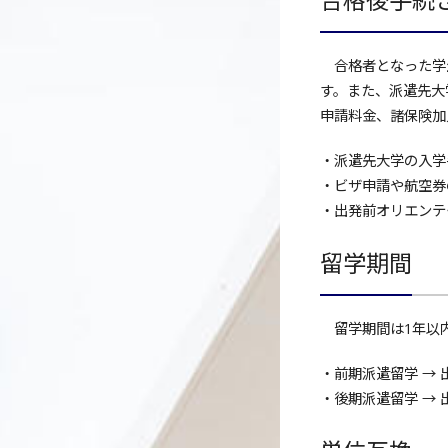
合格後手続
合格者となった学生
す。また、派遣先大
申請料金、諸保険加
・派遣先大学の入学手
・ビザ申請や航空券の
・出発前オリエンテー
留学期間
留学期間は1年以内
・前期派遣留学 → 
・後期派遣留学 → 