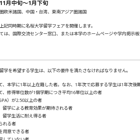
11月中旬～1月下旬
圏欧米諸国、中国・台湾、東南アジア圏諸国
上記同時期に名桜大学留学フェアを開催します。
ては、国際交流センター窓口、または本学のホームページや学内掲示板
留学を希望する学生は、以下の要件を満たさなければなりません。
いて、本学に1年以上在籍した者。なお、1年次で応募する学生は1年次後
いて、修得単位数が1個学期につき平均16単位以上の者
PA）が2.50以上の者
で、留学による教育効果が期待される者
で、留学生活に耐え得る者
られる者
用を用意できる者
休学していない者