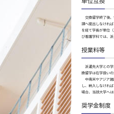
単位互換
交換留学終了後、学
課へ提出しなければ
を経て学長が単位（
び看護学科では、派
授業料等
派遣先大学との学生
換留学は在学扱いの
中南米やアジア諸国
し、納入しなければ
場合、当該大学へは
奨学金制度