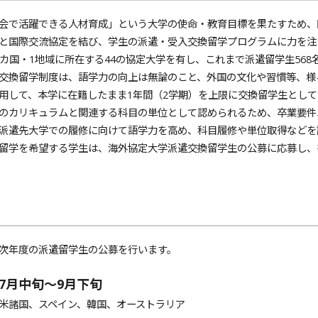
で活躍できる人材育成」という大学の使命・教育目標を果たすため、
と国際交流協定を結び、学生の派遣・受入交換留学プログラムに力を注い
7カ国・1地域に所在する44の協定大学を有し、これまで派遣留学生568
換留学制度は、語学力の向上は無論のこと、外国の文化や習慣等、様
用して、本学に在籍したまま1年間（2学期）を上限に交換留学生とし
のカリキュラムと関連する科目の単位として認められるため、卒業要件
派遣先大学での履修に向けて語学力を高め、科目履修や単位取得などを
学を希望する学生は、海外協定大学派遣交換留学生の公募に応募し、
次年度の派遣留学生の公募を行います。
7月中旬～9月下旬
米諸国、スペイン、韓国、オーストラリア