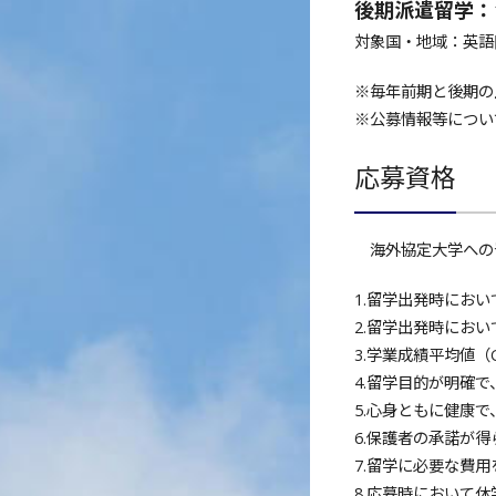
後期派遣留学：
対象国・地域：英語
※毎年前期と後期の
※公募情報等につい
応募資格
海外協定大学への
1.留学出発時にお
2.留学出発時にお
3.学業成績平均値（G
4.留学目的が明確
5.心身ともに健康
6.保護者の承諾が得
7.留学に必要な費
8.応募時において