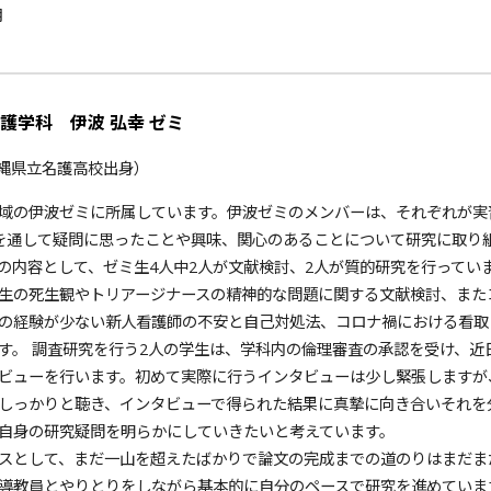
月
護学科 伊波 弘幸 ゼミ
沖縄県立名護高校出身）
域の伊波ゼミに所属しています。伊波ゼミのメンバーは、それぞれが実
を通して疑問に思ったことや興味、関心のあることについて研究に取り
の内容として、ゼミ生4人中2人が文献検討、2人が質的研究を行ってい
生の死生観やトリアージナースの精神的な問題に関する文献検討、また
の経験が少ない新人看護師の不安と自己対処法、コロナ禍における看取
す。 調査研究を行う2人の学生は、学科内の倫理審査の承認を受け、近
ビューを行います。初めて実際に行うインタビューは少し緊張しますが
しっかりと聴き、インタビューで得られた結果に真摯に向き合いそれを
自身の研究疑問を明らかにしていきたいと考えています。
スとして、まだ一山を超えたばかりで論文の完成までの道のりはまだま
導教員とやりとりをしながら基本的に自分のペースで研究を進めていま