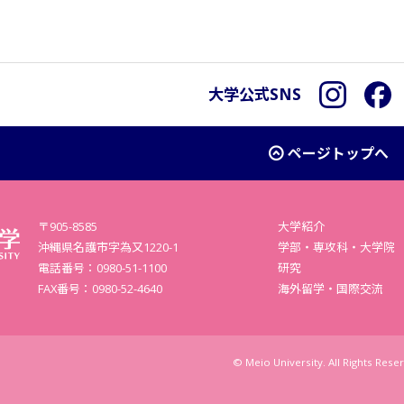
大学公式SNS
Instagra
F
ページトップへ
〒905-8585
大学紹介
沖縄県名護市字為又1220-1
学部・専攻科・大学院
電話番号：0980-51-1100
研究
FAX番号：0980-52-4640
海外留学・国際交流
© Meio University. All Rights Rese