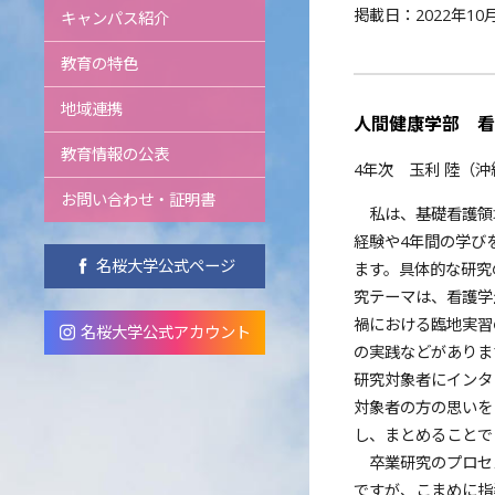
掲載日：2022年10
キャンパス紹介
教育の特色
地域連携
人間健康学部 看
教育情報の公表
4年次 玉利 陸（
お問い合わせ・証明書
私は、基礎看護領
経験や4年間の学び
名桜大学公式ページ
ます。具体的な研究
究テーマは、看護学
禍における臨地実習
名桜大学公式アカウント
の実践などがありま
研究対象者にインタ
対象者の方の思いを
し、まとめることで
卒業研究のプロセ
ですが、こまめに指