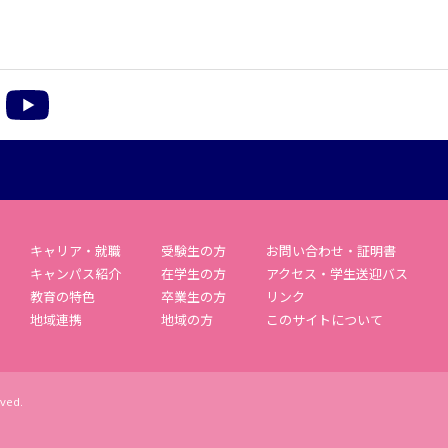
m
acebook
YouTube
キャリア・就職
受験生の方
お問い合わせ・証明書
キャンパス紹介
在学生の方
アクセス・学生送迎バス
教育の特色
卒業生の方
リンク
地域連携
地域の方
このサイトについて
rved.