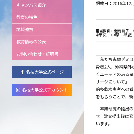
掲載日：2016年12
キャンパス紹介
教育の特色
地域連携
担当教官：鬼頭 和子 
4年次 中塚 早紀
教育情報の公表
お問い合わせ・証明書
私たち鬼頭ゼミは卒
身者2人、沖縄県外
名桜大学公式ページ
くユーモアのある鬼
サージについて」「
的多飲水患者への看
名桜大学公式アカウント
をもらうことで、新
卒業研究の提出の
す。論文提出後は発
います。