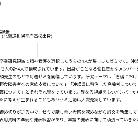
月
准教授
 (北海道札幌平岸高校出身)
業研究領域で精神看護を選択したうちの4人が集まったゼミです。沖
が2人の計4人で構成されています。出身がことなる個性豊かなメンバー
頭先生のもとで毎週ゼミを開催しています。研究テーマは「看護におけ
摂食障害者への家族支援について」「沖縄県に移住した高齢者について
護について」とそれぞれ異なっています。異なる視点をもつメンバーか
たに考えが生まれることもありゼミ活動は大変充実しています。
締め切りが迫る中で、ゼミで話し合い考察を深めながら論文を執筆して
表用資料の準備や発表練習があり、卒論の発表に向けて頑張っていきた