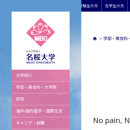
受験生の方
在学生の方
>
学部・専攻科
名桜大学
大学紹介
学部・専攻科・大学院
研究
海外/国内留学・国際交流
No pain, N
キャリア・就職