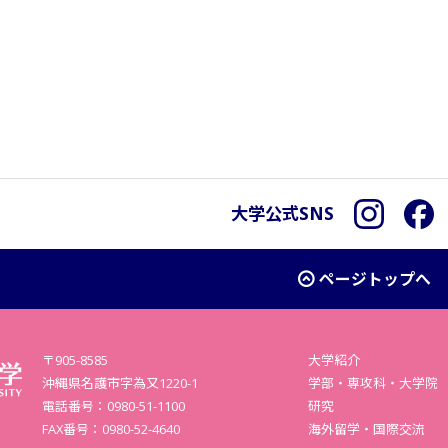
大学公式SNS
Instagra
F
ページトップへ
〒905-8585
大学紹介
沖縄県名護市字為又1220-1
学部・専攻科・大学院
電話番号：0980-51-1100
研究
FAX番号：0980-52-4640
海外留学・国際交流