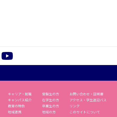
m
acebook
YouTube
キャリア・就職
受験生の方
お問い合わせ・証明書
キャンパス紹介
在学生の方
アクセス・学生送迎バス
教育の特色
卒業生の方
リンク
地域連携
地域の方
このサイトについて