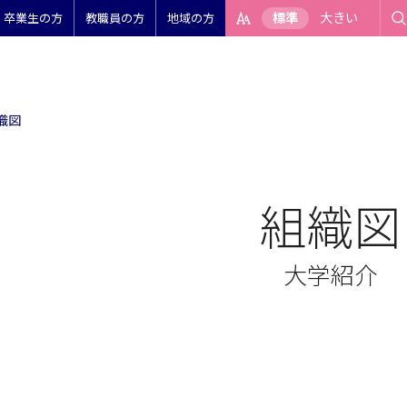
標準
大きい
卒業生の方
教職員の方
地域の方
織図
組織図
大学紹介