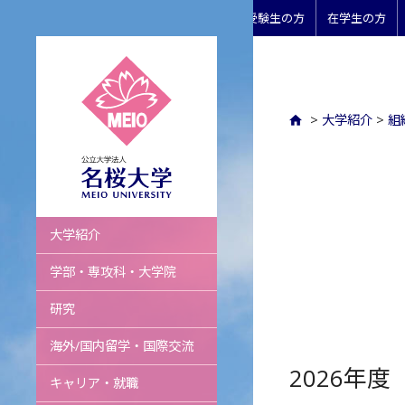
受験生の方
在学生の方
>
大学紹介
>
組
名桜大学
大学紹介
学部・専攻科・大学院
研究
海外/国内留学・国際交流
2026年度
キャリア・就職