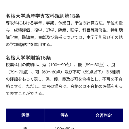
名桜大学助産学専攻科規則第18条
専攻科における学年，学期，休業日，単位の計算方法，単位の授
与，成績評価，復学，退学，除籍，転学，科目等履修生，特別聴
講学生，聴講生，表彰及び懲戒については，本学学則及びその他
の学部諸規定を準用する。
名桜大学学則第16条
授業科目の成績は、秀（100～90点）、優（89～80点）、良
（79～70点）、可（69～60点）及び不可（59点以下）の5種類
の評語をもって表し、秀、優、良及び可を合格とし、不可を不合
格とする。ただし、実習の場合は、合格又は不合格の評語をもっ
て表すことができる。
評語
評点
合否判定
秀
100〜90点