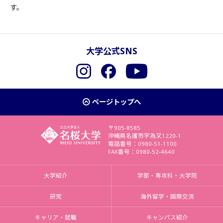
す。
大学公式SNS
Instagram
Facebook
YouTube
ページトップへ
〒905-8585
沖縄県名護市字為又1220-1
電話番号：0980-51-1100
FAX番号：0980-52-4640
大学紹介
学部・専攻科・大学院
研究
海外留学・国際交流
キャリア・就職
キャンパス紹介