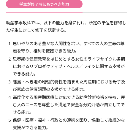
学生が修了時にもつべき能力
助産学専攻科では、以下の能力を身に付け、所定の単位を修得し
た学生に対して修了を認定する。
思いやりのある豊かな人間性を培い、すべての人の生命の尊
厳を守り、権利を擁護できる能力。
思春期の健康教育をはじめとする女性のライフサイクル各期
におけるリプロダクティブ・ヘルス／ライツに関する支援が
できる能力。
離島・へき地の地理的特性を踏まえた周産期における母子及
び家族の健康課題の支援ができる能力。
高度化する周産期医療に対応できる助産診断技術を持ち、産
む人のニーズを尊重した満足で安全な分娩介助が自立してで
きる能力。
保健・医療・福祉・行政との連携を図り、協働して継続的な
支援ができる能力。