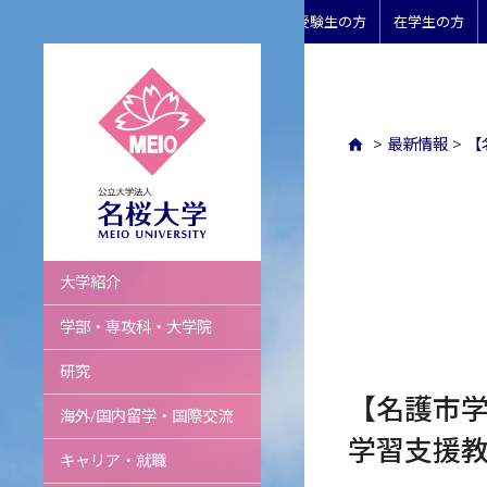
受験生の方
在学生の方
>
最新情報
>
【
名桜大学
大学紹介
学部・専攻科・大学院
研究
【名護市
海外/国内留学・国際交流
学習支援
キャリア・就職