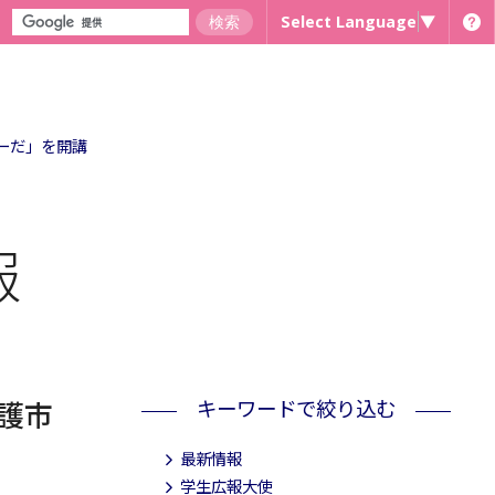
Select Language
▼
ーだ」を開講
報
キーワードで絞り込む
護市
最新情報
学生広報大使