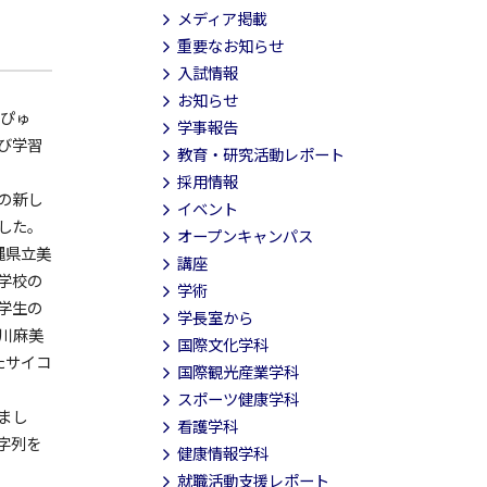
メディア掲載
重要なお知らせ
入試情報
お知らせ
「ぴゅ
学事報告
び学習
教育・研究活動レポート
採用情報
の新し
イベント
した。
オープンキャンパス
縄県立美
講座
学校の
学術
学生の
学長室から
川麻美
国際文化学科
たサイコ
国際観光産業学科
スポーツ健康学科
まし
看護学科
字列を
健康情報学科
就職活動支援レポート