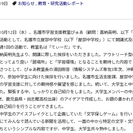
19日
お知らせ
,
教育・研究活動レポート
年10月12日（水）、名護市学習支援教室ぴゅあ（顧問：嘉納英明、以下
活動として、名護市立屋部中学校（以下「屋部中学校」）にて開講式及
週1回の活動で、教室名は「てぃーだ」です。
納英明先生より、開講に際した挨拶をいただきました。アウトリーチ型
とってより良い「居場所」と「学習環境」となることを期待した内容で
さつとして、ぴゅあ教室長の清田樹音（情報システムズ専攻3年次、沖
り、参加中学生に向けた挨拶を行いました。名護市生活支援課、屋部中
の学習支援に対しての期待感や展望を感じました。続いて、大学生と中
た。緊張する中、しっかりと自己紹介をしました。大学生メンバーの中
次、鹿児島県・尚志館高校出身）のアイデアで作成した、お題の書かれ
自己紹介を行うことができました。
中学生のアイスブレイクとして企画していた「文字探しゲーム」を行い
にてみんなで読んでいる新聞を活用して、一面の中から特定の文字・文
ちというシンプルな内容ですが、中学生、大学生共々熱中しました。