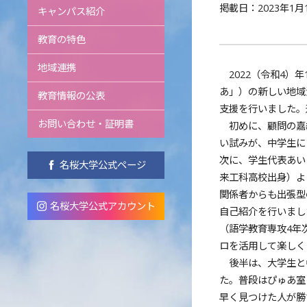
掲載日：2023年1月
キャンパス紹介
教育の特色
地域連携
2022（令和4）
あ」）の新しい地域
教育情報の公表
支援を行いました。
お問い合わせ・証明書
初めに、顧問の嘉
い試みが、中学生に
次に、学生代表あい
名桜大学公式ページ
来工科高校出身）よ
関係者からも出張型
名桜大学公式アカウント
自己紹介を行いまし
（語学教育専攻4年
ロを活用して楽しく
後半は、大学生と
た。普段はぴゅあ室
早く見つけた人が勝