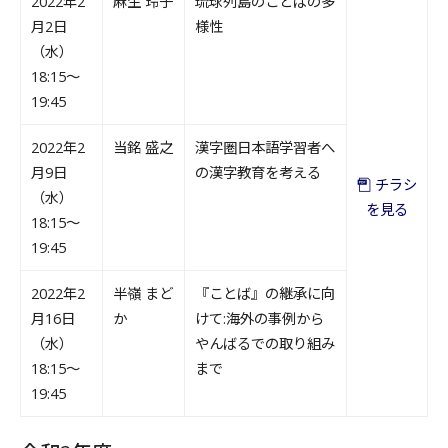
2022年2
麻生 玲子
琉球列島のことばの多
月2日
様性
（水）
18:15～
19:45
2022年2
当銘 盛之
漢字圏日本語学習者へ
月9日
の漢字教育を考える
チラシ
（水）
を見る
18:15～
19:45
2022年2
半嶺 まど
『ことば』の継承に向
月16日
か
けて:海外の事例から
（水）
やんばるでの取り組み
18:15～
まで
19:45