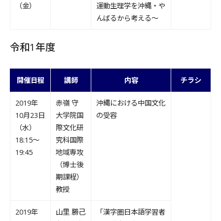
（金）
運動生理学を沖縄・や
んばるから考える～
令和1年度
開催日程
講師
内容
チラシ
2019年
赤嶺 守
沖縄における中国文化
10月23日
大学院国
の受容
（水）
際文化研
18:15～
究科国際
19:45
地域専攻
（博士後
期課程）
教授
2019年
山里 勝己
「漢字圏日本語学習者