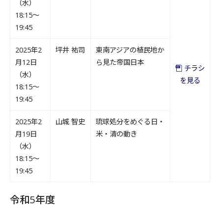
（水）
18:15～
19:45
2025年2
坪井 祐司
東南アジアの植民地か
月12日
ら見た帝国日本
チラシ
（水）
を見る
18:15～
19:45
2025年2
山城 智史
琉球処分をめぐる日・
月19日
米・清の動き
（水）
18:15～
19:45
令和5年度