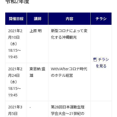
令和2年度
開催日程
講師
内容
チラシ
2021年2
上原 明
新型コロナによって変
月10日
化する沖縄観光
（水）
18:15～
19:45
チラシ
を見る
2021年2
東恩納 盛
With/Afterコロナ時代
月24日
雄
のホテル経営
（水）
18:15～
19:45
2021年3
-
第28回日本運動生理
月5日
学会大会～21世紀の