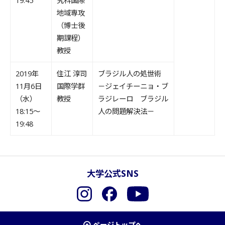
19:45
究科国際
地域専攻
（博士後
期課程）
教授
2019年
住江 淳司
ブラジル人の処世術
11月6日
国際学群
－ジェイチーニョ・ブ
（水）
教授
ラジレーロ ブラジル
18:15～
人の問題解決法－
19:48
大学公式SNS
Instagram
Facebook
YouTube
ページトップへ