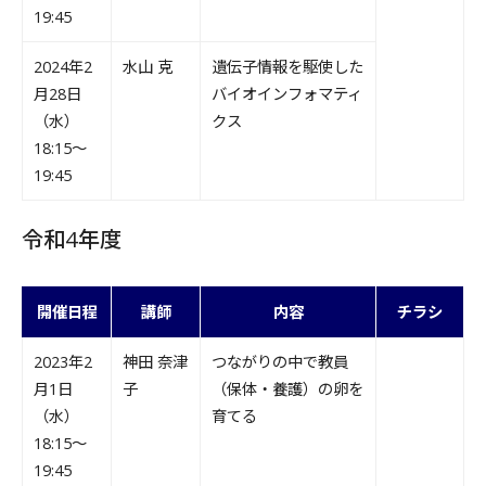
19:45
2024年2
水山 克
遺伝子情報を駆使した
月28日
バイオインフォマティ
（水）
クス
18:15～
19:45
令和4年度
開催日程
講師
内容
チラシ
2023年2
神田 奈津
つながりの中で教員
月1日
子
（保体・養護）の卵を
（水）
育てる
18:15～
19:45