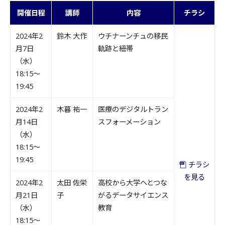
開催日程
講師
内容
チラシ
2024年2
鈴木 大作
ウチナーンチュの移民
月7日
軌跡と紐帯
（水）
18:15～
19:45
2024年2
木暮 祐一
医療のデジタルトラン
月14日
スフォーメーション
（水）
18:15～
19:45
チラシ
を見る
2024年2
太田 佐栄
高校から大学へとつな
月21日
子
がるデータサイエンス
（水）
教育
18:15～