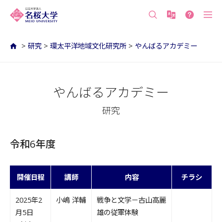
沖縄の公立大学 名桜大学（沖縄県名護市）
>
研究
>
環太平洋地域文化研究所
>
やんばるアカデミー
やんばるアカデミー
研究
令和6年度
開催日程
講師
内容
チラシ
2025年2
小嶋 洋輔
戦争と文学－古山高麗
月5日
雄の従軍体験