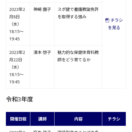
2023年2
神崎 園子
スポ健で養護教諭免許
月8日
を取得する強み
チラシ
（水）
を見る
18:15～
19:45
2023年2
濱本 想子
魅力的な保健体育科教
月22日
師をどう育てるか
（水）
18:15～
19:45
令和3年度
開催日程
講師
内容
チラシ