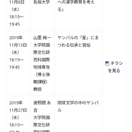
11月6日
名桜大学
への漢字教育を考え
（水）
る」
18:15～
19:45
2019年
山里 純一
ヤンバルの「星」にま
11月13日
大学院国
つわる伝承と習俗
（水）
際文化研
18:15～
究科国際
チラシ
19:45
地域専攻
を見る
（博士後
期課程）
教授
2019年
波照間 永
琉球文学の中のヤンバ
11月27日
吉
ル
（水）
大学院国
18:15～
際文化研