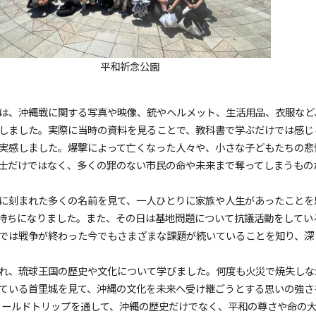
平和祈念公園
は、沖縄戦に関する写真や映像、銃やヘルメット、生活用品、衣服など
しました。実際に当時の資料を見ることで、教科書で学ぶだけでは感じ
実感しました。爆撃によって亡くなった人々や、小さな子どもたちの悲
士だけではなく、多くの罪のない市民の命や未来まで奪ってしまうもの
に刻まれた多くの名前を見て、一人ひとりに家族や人生があったことを
持ちになりました。また、その日は基地問題について抗議活動をしてい
では戦争が終わった今でもさまざまな課題が続いていることを知り、深
れ、琉球王国の歴史や文化について学びました。何度も火災で焼失しな
ている首里城を見て、沖縄の文化を未来へ受け継ごうとする思いの強さ
ィールドトリップを通して、沖縄の歴史だけでなく、平和の尊さや命の