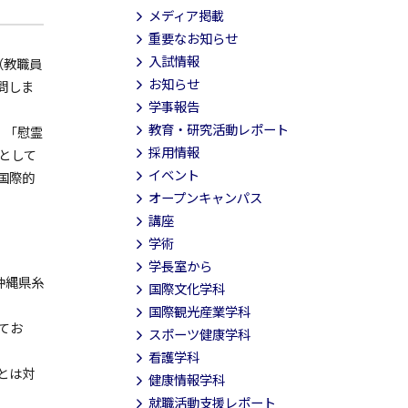
メディア掲載
重要なお知らせ
入試情報
（教職員
お知らせ
問しま
学事報告
教育・研究活動レポート
、「慰霊
採用情報
として
イベント
国際的
オープンキャンパス
講座
学術
学長室から
沖縄県糸
国際文化学科
国際観光産業学科
てお
スポーツ健康学科
看護学科
とは対
健康情報学科
就職活動支援レポート