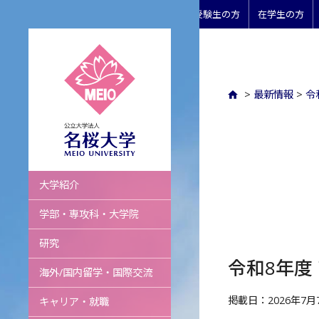
受験生の方
在学生の方
>
最新情報
>
令
名桜大学
大学紹介
学部・専攻科・大学院
研究
令和8年度
海外/国内留学・国際交流
掲載日：2026年7月
キャリア・就職