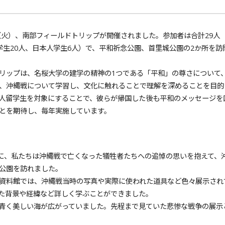
（火）、南部フィールドトリップが開催されました。参加者は合計29人
学生20人、日本人学生6人）で、平和祈念公園、首里城公園の2か所を訪
ップは、名桜大学の建学の精神の1つである「平和」の尊さについて
、沖縄戦について学習し、文化に触れることで理解を深めることを目的
人留学生を対象にすることで、彼らが帰国した後も平和のメッセージを
とを期待し、毎年実施しています。
に、私たちは沖縄戦で亡くなった犠牲者たちへの追悼の思いを抱えて、
公園を訪れました。
資料館では、沖縄戦当時の写真や実際に使われた道具など色々展示され
た背景や経緯など詳しく学ぶことができました。
青く美しい海が広がっていました。先程まで見ていた悲惨な戦争の展示