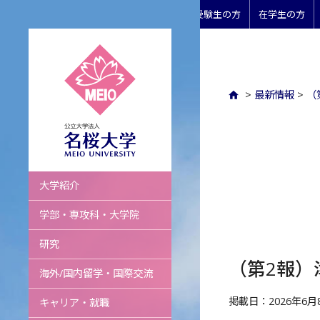
受験生の方
在学生の方
>
最新情報
>
（
名桜大学
大学紹介
学部・専攻科・大学院
研究
（第2報）
海外/国内留学・国際交流
掲載日：2026年6月
キャリア・就職