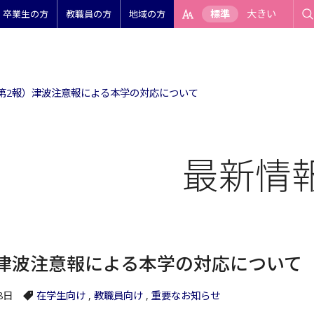
標準
大きい
卒業生の方
教職員の方
地域の方
第2報）津波注意報による本学の対応について
最新情
津波注意報による本学の対応について
8日
在学生向け
,
教職員向け
,
重要なお知らせ