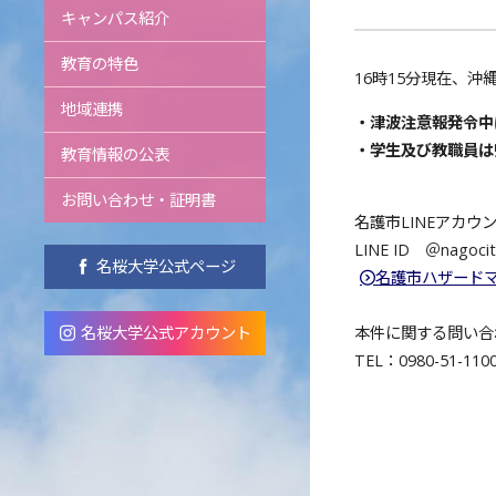
キャンパス紹介
教育の特色
16時15分現在、
地域連携
・津波注意報発令中
・学生及び教職員は
教育情報の公表
お問い合わせ・証明書
名護市LINEアカ
LINE ID ＠nagocit
名桜大学公式ページ
名護市ハザード
名桜大学公式アカウント
本件に関する問い合
TEL：0980-51-110