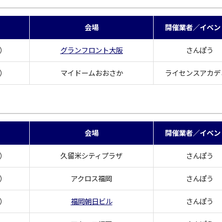
会場
開催業者／イベン
土）
グランフロント大阪
さんぽう
日）
マイドームおおさか
ライセンスアカデ
会場
開催業者／イベン
水）
久留米シティプラザ
さんぽう
木）
アクロス福岡
さんぽう
水）
福岡朝日ビル
さんぽう