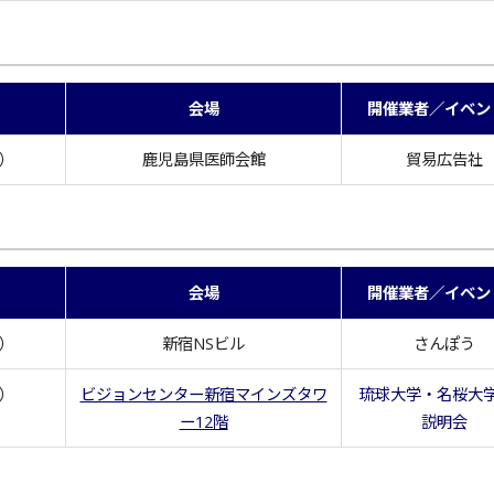
会場
開催業者／イベン
水）
鹿児島県医師会館
貿易広告社
会場
開催業者／イベン
日）
新宿NSビル
さんぽう
土）
ビジョンセンター新宿マインズタワ
琉球大学・名桜大
ー12階
説明会