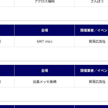
）
アクロス福岡
さんぽう
会場
開催業者／イベン
木）
MRT micc
貿易広告社
会場
開催業者／イベン
金）
出島メッセ長崎
貿易広告社