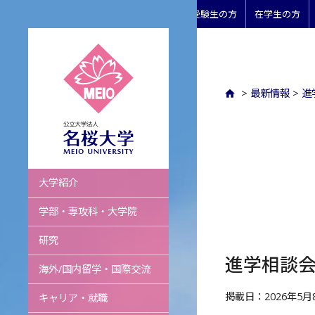
受験生の方
在学生の方
>
最新情報
>
進
名桜大学
大学紹介
学部・専攻科・大学院
研究
進学相談会
海外/国内留学・国際交流
掲載日：2026年5月
キャリア・就職