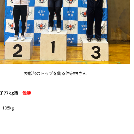
表彰台のトップを飾る仲宗根さん
子
77kg
級
優勝
105kg