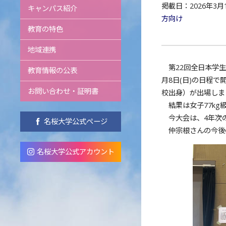
掲載日：2026年3月
キャンパス紹介
方向け
教育の特色
地域連携
第22回全日本学生
教育情報の公表
月8日(日)の日程
お問い合わせ・証明書
校出身）が出場しま
結果は
女子77kg
今大会は、4年次の
名桜大学公式ページ
仲宗根さんの今後
名桜大学公式アカウント