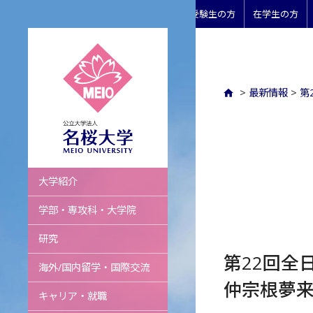
受験生の方
在学生の方
>
最新情報
>
第
名桜大学
大学紹介
学部・専攻科・大学院
研究
第22回全
海外/国内留学・国際交流
仲宗根夢
キャリア・就職