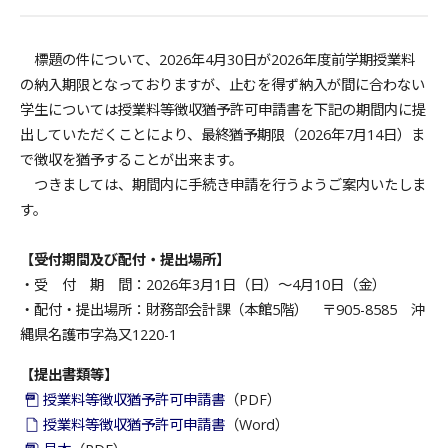
標題の件について、2026年4月30日が2026年度前学期授業料
の納入期限となっておりますが、止むを得ず納入が間に合わない
学生については授業料等徴収猶予許可申請書を下記の期間内に提
出していただくことにより、最終猶予期限（2026年7月14日）ま
で徴収を猶予することが出来ます。
つきましては、期間内に手続き申請を行うようご案内いたしま
す。
【受付期間及び配付・提出場所】
・受 付 期 間：2026年3月1日（日）～4月10日（金）
・配付・提出場所：財務部会計課（本館5階） 〒905-8585 沖
縄県名護市字為又1220-1
【提出書類等】
授業料等徴収猶予許可申請書
（PDF）
授業料等徴収猶予許可申請書
（Word）