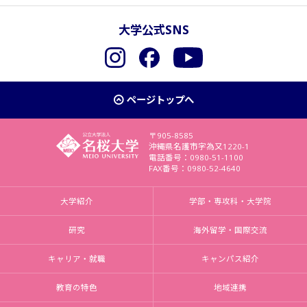
大学公式SNS
Instagram
Facebook
YouTube
ページトップへ
〒905-8585
沖縄県名護市字為又1220-1
電話番号：0980-51-1100
FAX番号：0980-52-4640
大学紹介
学部・専攻科・大学院
研究
海外留学・国際交流
キャリア・就職
キャンパス紹介
教育の特色
地域連携