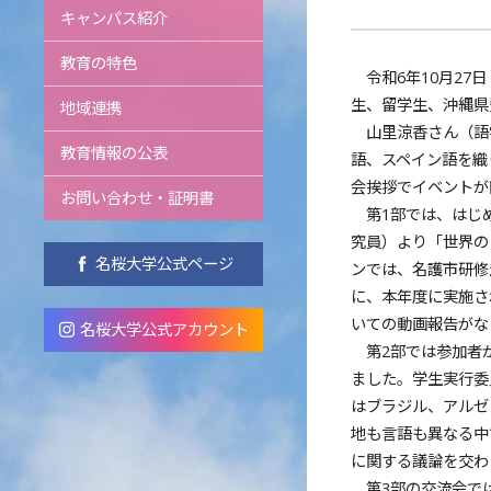
キャンパス紹介
教育の特色
令和6年10月27
生、留学生、沖縄県
地域連携
山里涼香さん（語学
教育情報の公表
語、スペイン語を織
会挨拶でイベントが
お問い合わせ・証明書
第1部では、はじめ
究員）より「世界の
名桜大学公式ページ
ンでは、名護市研修
に、本年度に実施さ
いての動画報告がな
名桜大学公式アカウント
第2部では参加者が
ました。学生実行委
はブラジル、アルゼ
地も言語も異なる中
に関する議論を交わ
第3部の交流会では