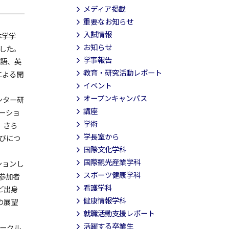
メディア掲載
重要なお知らせ
入試情報
本学学
お知らせ
ました。
学事報告
語、英
教育・研究活動レポート
による開
イベント
オープンキャンパス
ンター研
講座
ーショ
学術
。さら
学長室から
びにつ
国際文化学科
国際観光産業学科
ションし
スポーツ健康学科
参加者
看護学科
ど出身
健康情報学科
の展望
就職活動支援レポート
活躍する卒業生
サークル