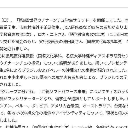
日（日）、「第9回世界ウチナーンチュ学生サミット」を開催しました。
費留学生、市町村海外子弟研修生、JICA研修員など93名の参加があり
教育専攻4年次）、ロカ・ニトさん（語学教育専攻3年次）による日本
り交ぜた司会のもと、実行委員長の池田葵さん（国際文化専攻3年次）
開始されました。
に長尾直洋准教授（国際文化学科、名桜大学沖縄ディアスポラ研究セ
ウチナーンチュの概況」について説明がありました。続いてプレゼンテ
生2名によるブラジルおよびペルーの沖縄文化の事例が紹介されました
れた中南米ポルトガル語圏への現地実習参加者による、ブラジルでの学
されました。
グループに分かれ、「沖縄ソフトパワーの未来」についてディスカッ
員がファシリテーターとなり、留学生が通訳としてサポートしました。
ンチン、ペルー、ボリビア、アメリカ合衆国、オーストラリア、台湾な
で、各地での沖縄文化の継承やアイデンティティについて、現状と将来
しました。
、伊地海里さん（国際文化専攻3年次）による三線、名桜大学K-pop