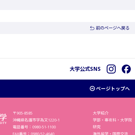
前のページへ戻る
大学公式SNS
Instagra
F
ページトップへ
〒905-8585
大学紹介
沖縄県名護市字為又1220-1
学部・専攻科・大学院
電話番号：0980-51-1100
研究
FAX番号：0980-52-4640
海外留学・国際交流