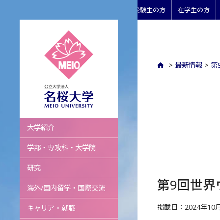
受験生の方
在学生の方
>
最新情報
>
第
名桜大学
大学紹介
学部・専攻科・大学院
研究
第9回世界
海外/国内留学・国際交流
掲載日：2024年10
キャリア・就職