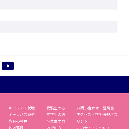
m
acebook
YouTube
キャリア・就職
受験生の方
お問い合わせ・証明書
キャンパス紹介
在学生の方
アクセス・学生送迎バス
教育の特色
卒業生の方
リンク
地域連携
地域の方
このサイトについて