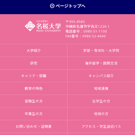
ページトップへ
〒905-8585
沖縄県名護市字為又1220-1
電話番号：0980-51-1100
FAX番号：0980-52-4640
大学紹介
学部・専攻科・大学院
研究
海外留学・国際交流
キャリア・就職
キャンパス紹介
教育の特色
地域連携
受験生の方
在学生の方
卒業生の方
地域の方
お問い合わせ・証明書
アクセス・学生送迎バス