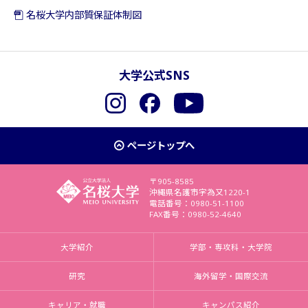
名桜大学内部質保証体制図
大学公式SNS
Instagram
Facebook
YouTube
ページトップへ
〒905-8585
沖縄県名護市字為又1220-1
電話番号：0980-51-1100
FAX番号：0980-52-4640
大学紹介
学部・専攻科・大学院
研究
海外留学・国際交流
キャリア・就職
キャンパス紹介